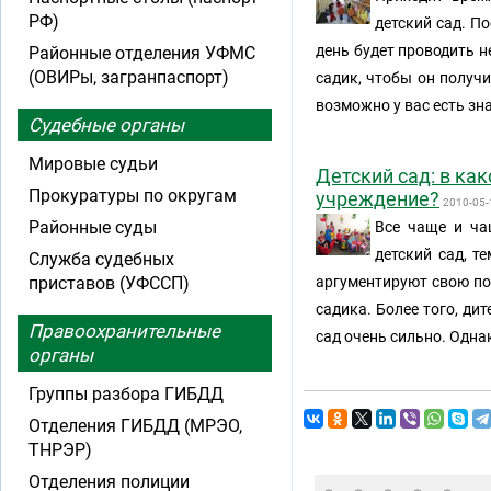
РФ)
детский сад. По
день будет проводить н
Районные отделения УФМС
(ОВИРы, загранпаспорт)
садик, чтобы он получи
возможно у вас есть зн
Судебные органы
Мировые судьи
Детский сад: в ка
Прокуратуры по округам
учреждение?
2010-05-
Районные суды
Все чаще и ча
детский сад, т
Служба судебных
приставов (УФССП)
аргументируют свою поз
садика. Более того, ди
Правоохранительные
сад очень сильно. Однак
органы
Группы разбора ГИБДД
Отделения ГИБДД (МРЭО,
ТНРЭР)
Отделения полиции