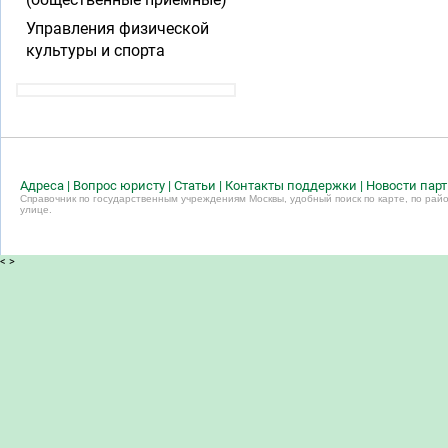
Управления физической
культуры и спорта
Адреса
|
Вопрос юристу
|
Статьи
|
Контакты поддержки
|
Новости пар
Справочник по государственным учреждениям Москвы, удобный поиск по карте, по райо
улице.
<
>