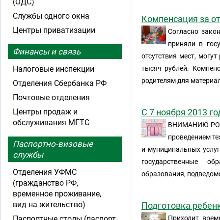
(ОДС)
Службы одного окна
Компенсация за от
Центры приватизации
Согласно закон
приняли в гос
Финансы и связь
отсутствия мест, могу
Налоговые инспекции
тысяч рублей. Компенс
родителям для материа
Отделения Сбербанка РФ
Почтовые отделения
Центры продаж и
С 7 ноября 2013 г
обслуживания МГТС
ВНИМАНИЮ РОД
проведением те
Паспортно-визовые
и муниципальных услуг
службы
государственные об
Отделения УФМС
образования, подведом
(гражданство РФ,
временное проживание,
вид на жительство)
Подготовка ребенк
Паспортные столы (паспорт
Приходит врем