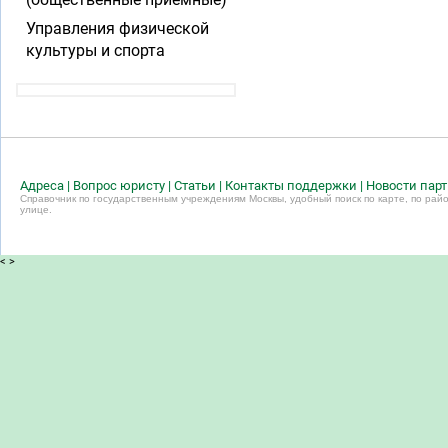
Управления физической
культуры и спорта
Адреса
|
Вопрос юристу
|
Статьи
|
Контакты поддержки
|
Новости пар
Справочник по государственным учреждениям Москвы, удобный поиск по карте, по райо
улице.
<
>