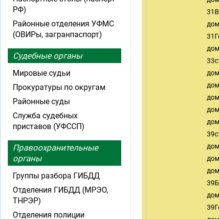
РФ)
31В
Районные отделения УФМС
до
(ОВИРы, загранпаспорт)
31Г
до
Судебные органы
33с
Мировые судьи
дом
дом
Прокуратуры по округам
дом
Районные суды
дом
Служба судебных
до
приставов (УФССП)
39с
дом
Правоохранительные
органы
дом
до
Группы разбора ГИБДД
39Б
Отделения ГИБДД (МРЭО,
до
ТНРЭР)
39Г
Отделения полиции