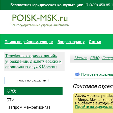
Бесплатная юридическая консультация:
+7 (499) 450-85-
Поиск по районам, улицам
Вопрос юристу
Статьи
Телефоны «горячих линий»
Москва
:
СВАО
:
Север
учреждений, диспетчерских и
справочных служб Москвы
Почтовые отделен
Почтовое отдел
ЖКХ
Адрес:
Москва, ул. Шир
•
БТИ
Метро:
Медведково
(
Работают в выходные
Перейти на официальн
Газпром межрегионгаз