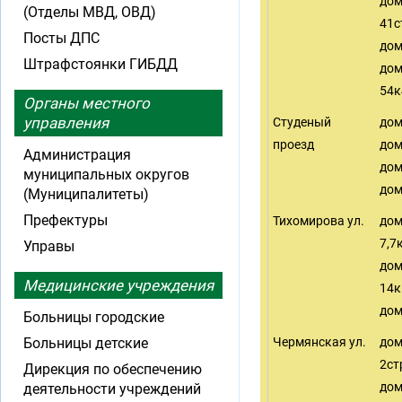
до
(Отделы МВД, ОВД)
41с
Посты ДПС
дом
Штрафстоянки ГИБДД
до
54к
Органы местного
управления
Студеный
дом
проезд
дом
Администрация
дом
муниципальных округов
дом
(Муниципалитеты)
Префектуры
Тихомирова ул.
до
7,7
Управы
до
Медицинские учреждения
14к
дом
Больницы городские
Больницы детские
Чермянская ул.
до
2ст
Дирекция по обеспечению
до
деятельности учреждений