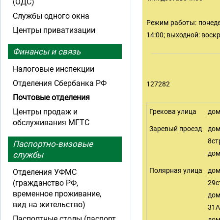
(ОДС)
Службы одного окна
Режим работы: понедел
Центры приватизации
14:00; выходной: воск
Финансы и связь
Налоговые инспекции
Отделения Сбербанка РФ
127282
Почтовые отделения
Центры продаж и
Грекова улица
дом
обслуживания МГТС
Заревый проезд
до
8ст
Паспортно-визовые
дом
службы
Полярная улица
до
Отделения УФМС
(гражданство РФ,
29с
временное проживание,
до
вид на жительство)
31А
Паспортные столы (паспорт
до