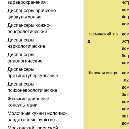
здравоохранения
4ст
до
Диспансеры врачебно-
физкультурные
4ст
дом
Диспансеры кожно-
венерологические
Чермянский пр-
до
Диспансеры
д
3ст
наркологические
до
Диспансеры
5ст
онкологические
дом
Диспансеры
Широкая улица
до
противотуберкулезные
1к2
Диспансеры
до
психоневрологические
3к2
Женские районные
дом
консультации
до
Молочные кухни (молочно-
8к1
раздаточные пункты)
дом
Московский городской