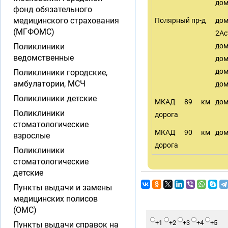
дом
фонд обязательного
медицинского страхования
Полярный пр-д
до
(МГФОМС)
2Ас
Поликлиники
дом
ведомственные
дом
дом
Поликлиники городские,
амбулатории, МСЧ
дом
Поликлиники детские
МКАД 89 км
дом
Поликлиники
дорога
стоматологические
МКАД 90 км
дом
взрослые
дорога
Поликлиники
стоматологические
детские
Пункты выдачи и замены
медицинских полисов
(ОМС)
+1
+2
+3
+4
+5
Пункты выдачи справок на