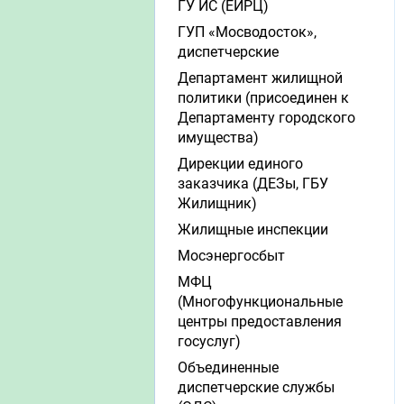
ГУ ИС (ЕИРЦ)
ГУП «Мосводосток»,
диспетчерские
Департамент жилищной
политики (присоединен к
Департаменту городского
имущества)
Дирекции единого
заказчика (ДЕЗы, ГБУ
Жилищник)
Жилищные инспекции
Мосэнергосбыт
МФЦ
(Многофункциональные
центры предоставления
госуслуг)
Объединенные
диспетчерские службы