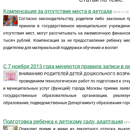
Компенсация за отсутствие места в детсаде
2013-11-22
Согласно законодательству, родители либо законные п
приняли в государственное муниципальное учреждени
отсутствия мест, могут рассчитывать на ежемесячную финанс
тысяч рублей. Компенсация за не предоставление ребенку ме
родителям для материальной поддержки обучения и воспит
С 7 ноября 2013 года меняются правила записи в д
ВНИМАНИЮ РОДИТЕЛЕЙ ДЕТЕЙ ДОШКОЛЬНОГО ВОЗРАСТА 
проведением технологических работ по подготовке к от
и муниципальных услуг (функций) города Москвы приема заявл
государственные образовательные организации, реали
образования, подведомственные Департаменту образования гор
Подготовка ребенка к детскому саду, адаптация
201
Приходит время и мама из декретного отпуска выход