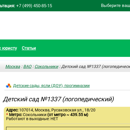
Выберите ваш
ьтация:
+7 (499) 450-85-15
с юристу
Статьи
Москва
:
ВАО
:
Сокольники
: Детский сад №1337 (логопедическ
Детские сады, ясли (ДОУ), прогимназии
Детский сад №1337 (логопедический)
Адрес:
107014, Москва, Русаковская ул., 18/20
•
Метро:
Сокольники
(от метро ~ 439.55 м)
Работают в выходные: НЕТ