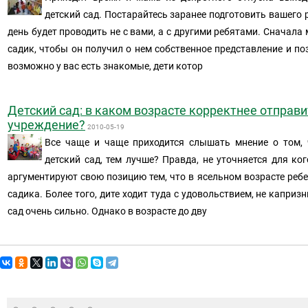
детский сад. Постарайтесь заранее подготовить вашего р
день будет проводить не с вами, а с другими ребятами. Сначал
садик, чтобы он получил о нем собственное представление и по
возможно у вас есть знакомые, дети котор
Детский сад: в каком возрасте корректнее отправи
учреждение?
2010-05-19
Все чаще и чаще приходится слышать мнение о том, 
детский сад, тем лучше? Правда, не уточняется для ко
аргументируют свою позицию тем, что в ясельном возрасте ребе
садика. Более того, дите ходит туда с удовольствием, не каприз
сад очень сильно. Однако в возрасте до дву