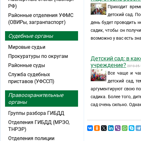
РФ)
Приходит врем
детский сад. По
Районные отделения УФМС
(ОВИРы, загранпаспорт)
день будет проводить н
садик, чтобы он получи
Судебные органы
возможно у вас есть зн
Мировые судьи
Прокуратуры по округам
Детский сад: в ка
учреждение?
Районные суды
2010-05-
Все чаще и ча
Служба судебных
приставов (УФССП)
детский сад, т
аргументируют свою поз
Правоохранительные
садика. Более того, ди
органы
сад очень сильно. Однак
Группы разбора ГИБДД
Отделения ГИБДД (МРЭО,
ТНРЭР)
Отделения полиции