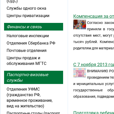
(ОДС)
Службы одного окна
Центры приватизации
Компенсация за от
Согласно закон
Финансы и связь
приняли в гос
Налоговые инспекции
отсутствия мест, могу
тысяч рублей. Компенс
Отделения Сбербанка РФ
родителям для материа
Почтовые отделения
Центры продаж и
обслуживания МГТС
С 7 ноября 2013 г
ВНИМАНИЮ РОД
Паспортно-визовые
проведением те
службы
и муниципальных услуг
Отделения УФМС
государственные об
(гражданство РФ,
образования, подведом
временное проживание,
вид на жительство)
Подготовка ребенк
Паспортные столы (паспорт