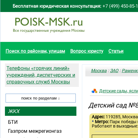
Бесплатная юридическая консультация:
+7 (499) 450-85-
Поиск по районам, улицам
Вопрос юристу
Статьи
Телефоны «горячих линий»
Москва
:
ЗАО
:
Раменк
учреждений, диспетчерских и
справочных служб Москвы
Детские сады, ясл
Детский сад №
ЖКХ
Адрес:
119285, Москва,
•
БТИ
Метро:
Парк победы
Работают в выходные:
Газпром межрегионгаз