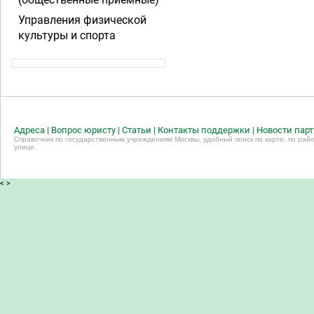
Управления физической
культуры и спорта
Адреса
|
Вопрос юристу
|
Статьи
|
Контакты поддержки
|
Новости пар
Справочник по государственным учреждениям Москвы, удобный поиск по карте, по райо
улице.
<
>