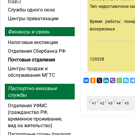
(ОДС)
Тип: недоставочное з
Службы одного окна
Центры приватизации
Время работы: понед
воскресенье
Финансы и связь
Налоговые инспекции
Отделения Сбербанка РФ
129328
Почтовые отделения
Центры продаж и
обслуживания МГТС
Паспортно-визовые
службы
+1
+2
+3
+4
+5
Отделения УФМС
(гражданство РФ,
временное проживание,
вид на жительство)
Паспортные столы (паспорт