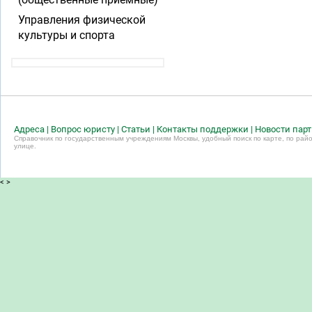
Управления физической
культуры и спорта
Адреса
|
Вопрос юристу
|
Статьи
|
Контакты поддержки
|
Новости пар
Справочник по государственным учреждениям Москвы, удобный поиск по карте, по райо
улице.
<
>