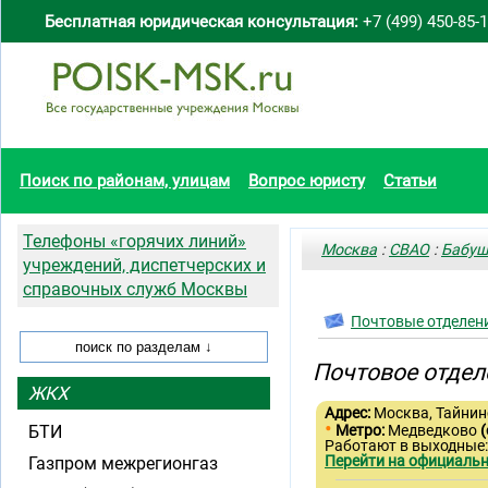
Бесплатная юридическая консультация:
+7 (499) 450-85-
Поиск по районам, улицам
Вопрос юристу
Статьи
Телефоны «горячих линий»
Москва
:
СВАО
:
Бабуш
учреждений, диспетчерских и
справочных служб Москвы
Почтовые отделен
Почтовое отдел
ЖКХ
Адрес:
Москва, Тайнинс
•
БТИ
Метро:
Медведково
(
Работают в выходные:
Перейти на официальн
Газпром межрегионгаз