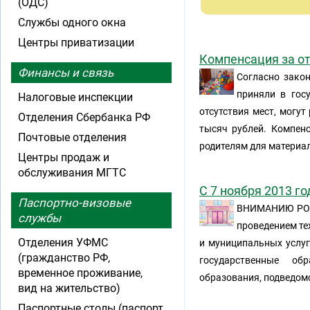
(ОДС)
Службы одного окна
Центры приватизации
Компенсация за от
Финансы и связь
Согласно закон
приняли в гос
Налоговые инспекции
отсутствия мест, могу
Отделения Сбербанка РФ
тысяч рублей. Компенс
Почтовые отделения
родителям для материа
Центры продаж и
обслуживания МГТС
С 7 ноября 2013 г
Паспортно-визовые
ВНИМАНИЮ РОД
службы
проведением те
Отделения УФМС
и муниципальных услуг
(гражданство РФ,
государственные об
временное проживание,
образования, подведом
вид на жительство)
Паспортные столы (паспорт