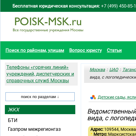
Бесплатная юридическая консультация:
+7 (499) 450-85-
Поиск по районам, улицам
Вопрос юристу
Статьи
Телефоны «горячих линий»
Москва
:
ЦАО
:
Таган
учреждений, диспетчерских и
вида, с логопедическ
справочных служб Москвы
Детские сады, ясл
ЖКХ
Ведомственный 
вида, с логопе
БТИ
Газпром межрегионгаз
Адрес:
109544, Москва,
•
Метро:
Марксистска