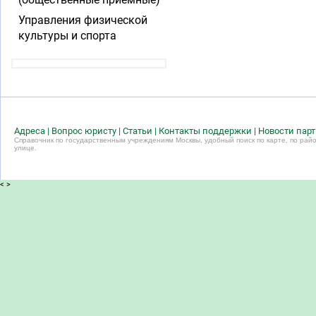
Управления физической
культуры и спорта
Адреса
|
Вопрос юристу
|
Статьи
|
Контакты поддержки
|
Новости пар
Справочник по государственным учреждениям Москвы, удобный поиск по карте, по райо
улице.
<
>