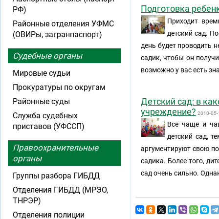
Подготовка ребенк
РФ)
Приходит врем
Районные отделения УФМС
детский сад. По
(ОВИРы, загранпаспорт)
день будет проводить н
Судебные органы
садик, чтобы он получи
возможно у вас есть зн
Мировые судьи
Прокуратуры по округам
Детский сад: в ка
Районные суды
учреждение?
2010-05-
Служба судебных
Все чаще и ча
приставов (УФССП)
детский сад, т
Правоохранительные
аргументируют свою поз
органы
садика. Более того, ди
сад очень сильно. Однак
Группы разбора ГИБДД
Отделения ГИБДД (МРЭО,
ТНРЭР)
Отделения полиции