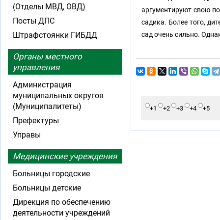
(Отделы МВД, ОВД)
аргументируют свою поз
Посты ДПС
садика. Более того, ди
Штрафстоянки ГИБДД
сад очень сильно. Однак
Органы местного
управления
Администрация
муниципальных округов
(Муниципалитеты)
+1
+2
+3
+4
+5
Префектуры
Управы
Медицинские учреждения
Больницы городские
Больницы детские
Дирекция по обеспечению
деятельности учреждений