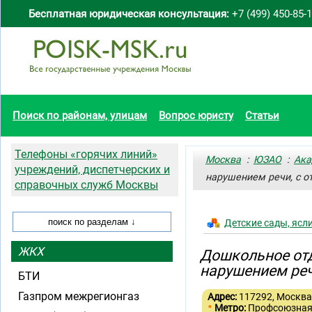
Бесплатная юридическая консультация:
+7 (499) 450-85-
Поиск по районам, улицам
Вопрос юристу
Статьи
Телефоны «горячих линий»
Москва
:
ЮЗАО
:
Ака
учреждений, диспетчерских и
нарушением речи, с о
справочных служб Москвы
Детские сады, ясл
ЖКХ
Дошкольное отд
нарушением реч
БТИ
Газпром межрегионгаз
Адрес:
117292, Москва,
•
Метро:
Профсоюзна