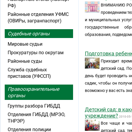
ВНИМАНИЮ РОД
РФ)
проведением те
Районные отделения УФМС
и муниципальных услуг
(ОВИРы, загранпаспорт)
государственные об
Судебные органы
образования, подведом
Мировые судьи
Прокуратуры по округам
Подготовка ребенк
Районные суды
Приходит врем
детский сад. По
Служба судебных
приставов (УФССП)
день будет проводить н
садик, чтобы он получи
Правоохранительные
возможно у вас есть зн
органы
Группы разбора ГИБДД
Детский сад: в ка
Отделения ГИБДД (МРЭО,
учреждение?
2010-05-
ТНРЭР)
Все чаще и ча
Отделения полиции
детский сад, т