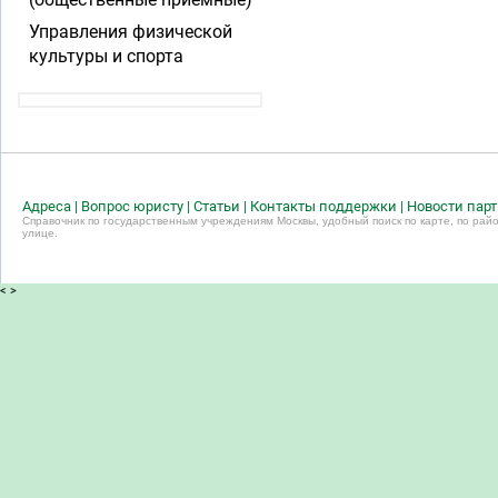
Управления физической
культуры и спорта
Адреса
|
Вопрос юристу
|
Статьи
|
Контакты поддержки
|
Новости пар
Справочник по государственным учреждениям Москвы, удобный поиск по карте, по райо
улице.
<
>