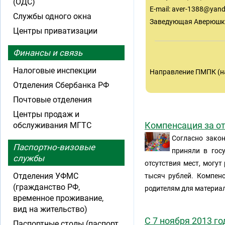
(ОДС)
E-mail:
aver-1388@yand
Службы одного окна
Заведующая Аверюшк
Центры приватизации
Финансы и связь
Налоговые инспекции
Направление ПМПК (н
Отделения Сбербанка РФ
Почтовые отделения
Центры продаж и
Компенсация за от
обслуживания МГТС
Согласно закон
Паспортно-визовые
приняли в гос
службы
отсутствия мест, могу
Отделения УФМС
тысяч рублей. Компенс
(гражданство РФ,
родителям для материа
временное проживание,
вид на жительство)
С 7 ноября 2013 г
Паспортные столы (паспорт