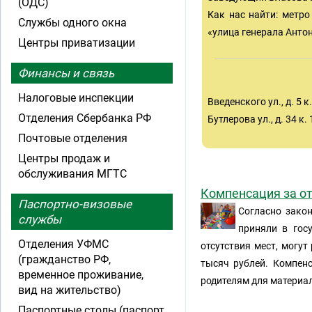
(ОДС)
Как нас найти: метро
Службы одного окна
«улица генерала Анто
Центры приватизации
Финансы и связь
Налоговые инспекции
Введенского ул., д. 5 к. 1
Отделения Сбербанка РФ
Бутлерова ул., д. 34 к. 1
Почтовые отделения
Центры продаж и
обслуживания МГТС
Компенсация за от
Паспортно-визовые
Согласно закон
службы
приняли в гос
Отделения УФМС
отсутствия мест, могу
(гражданство РФ,
тысяч рублей. Компенс
временное проживание,
родителям для материа
вид на жительство)
Паспортные столы (паспорт