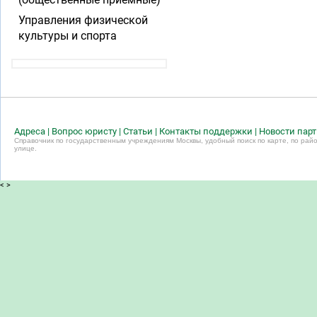
Управления физической
культуры и спорта
Адреса
|
Вопрос юристу
|
Статьи
|
Контакты поддержки
|
Новости пар
Справочник по государственным учреждениям Москвы, удобный поиск по карте, по райо
улице.
<
>