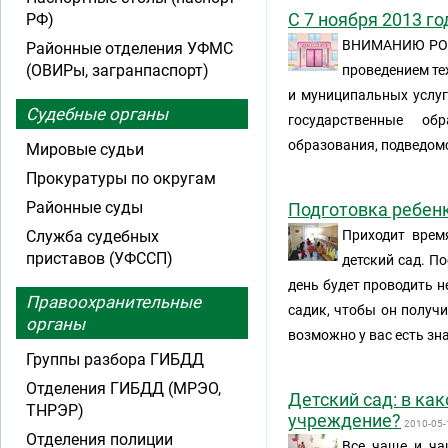
С 7 ноября 2013 г
РФ)
ВНИМАНИЮ РОД
Районные отделения УФМС
(ОВИРы, загранпаспорт)
проведением те
и муниципальных услуг
Судебные органы
государственные об
образования, подведом
Мировые судьи
Прокуратуры по округам
Районные суды
Подготовка ребенк
Служба судебных
Приходит врем
приставов (УФССП)
детский сад. По
день будет проводить н
Правоохранительные
садик, чтобы он получи
органы
возможно у вас есть зн
Группы разбора ГИБДД
Отделения ГИБДД (МРЭО,
Детский сад: в ка
ТНРЭР)
учреждение?
2010-05-
Отделения полиции
Все чаще и ча