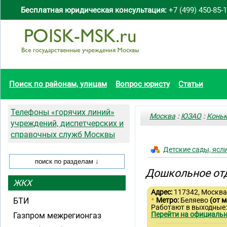
Бесплатная юридическая консультация:
+7 (499) 450-85-
Поиск по районам, улицам
Вопрос юристу
Статьи
Телефоны «горячих линий»
Москва
:
ЮЗАО
:
Конь
учреждений, диспетчерских и
справочных служб Москвы
Детские сады, ясл
Дошкольное отд
ЖКХ
Адрес:
117342, Москва,
•
БТИ
Метро:
Беляево
(от м
Работают в выходные:
Перейти на официальн
Газпром межрегионгаз