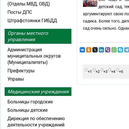
(Отделы МВД, ОВД)
детский сад, т
Посты ДПС
аргументируют свою поз
Штрафстоянки ГИБДД
садика. Более того, ди
сад очень сильно. Однак
Органы местного
управления
Администрация
муниципальных округов
(Муниципалитеты)
Префектуры
+1
+2
+3
+4
+5
Управы
Медицинские учреждения
Больницы городские
Больницы детские
Дирекция по обеспечению
деятельности учреждений