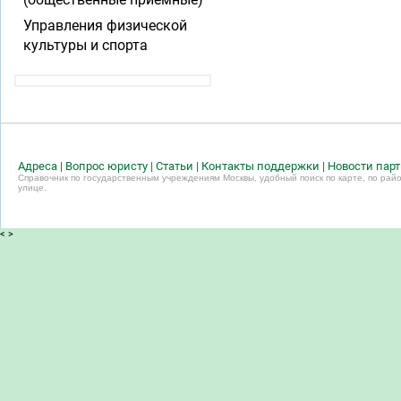
Управления физической
культуры и спорта
Адреса
|
Вопрос юристу
|
Статьи
|
Контакты поддержки
|
Новости пар
Справочник по государственным учреждениям Москвы, удобный поиск по карте, по райо
улице.
<
>