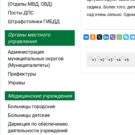
(Отделы МВД, ОВД)
садика. Более того, ди
Посты ДПС
сад очень сильно. Однак
Штрафстоянки ГИБДД
Органы местного
управления
Администрация
муниципальных округов
+1
+2
+3
+4
+5
(Муниципалитеты)
Префектуры
Управы
Медицинские учреждения
Больницы городские
Больницы детские
Дирекция по обеспечению
деятельности учреждений