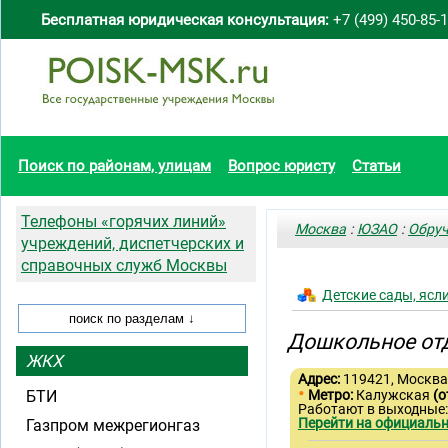
Бесплатная юридическая консультация:
+7 (499) 450-85-
Поиск по районам, улицам
Вопрос юристу
Статьи
Телефоны «горячих линий»
Москва
:
ЮЗАО
:
Обруч
учреждений, диспетчерских и
справочных служб Москвы
Детские сады, ясл
Дошкольное от
ЖКХ
Адрес:
119421, Москва,
•
БТИ
Метро:
Калужская
(о
Работают в выходные:
Перейти на официальн
Газпром межрегионгаз