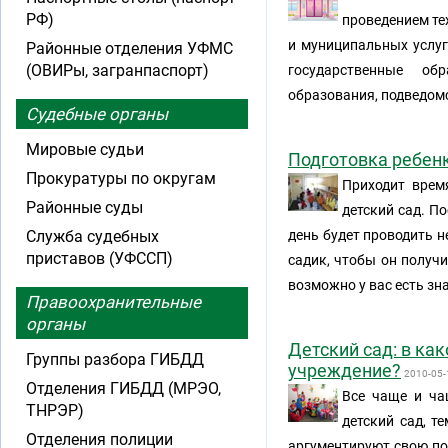
РФ)
проведением те
и муниципальных услуг
Районные отделения УФМС
(ОВИРы, загранпаспорт)
государственные об
образования, подведом
Судебные органы
Мировые судьи
Подготовка ребенк
Прокуратуры по округам
Приходит врем
Районные суды
детский сад. По
Служба судебных
день будет проводить н
приставов (УФССП)
садик, чтобы он получи
возможно у вас есть зн
Правоохранительные
органы
Детский сад: в ка
Группы разбора ГИБДД
учреждение?
2010-05-
Отделения ГИБДД (МРЭО,
Все чаще и ча
ТНРЭР)
детский сад, т
Отделения полиции
аргументируют свою поз