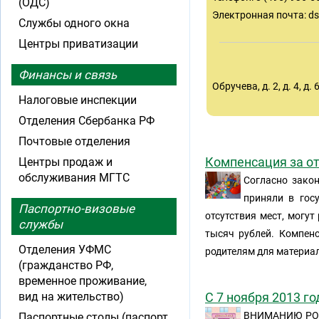
(ОДС)
Электронная почта:
d
Службы одного окна
Центры приватизации
Финансы и связь
Обручева, д. 2, д. 4, д. 6
Налоговые инспекции
Отделения Сбербанка РФ
Почтовые отделения
Компенсация за от
Центры продаж и
обслуживания МГТС
Согласно закон
приняли в гос
Паспортно-визовые
отсутствия мест, могу
службы
тысяч рублей. Компенс
Отделения УФМС
родителям для материа
(гражданство РФ,
временное проживание,
вид на жительство)
С 7 ноября 2013 г
ВНИМАНИЮ РОД
Паспортные столы (паспорт