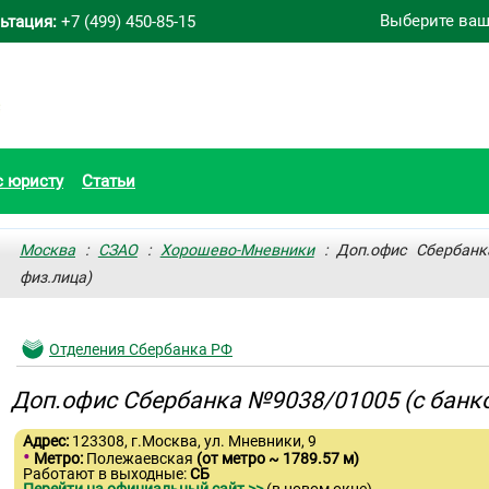
Выберите ваш
ьтация:
+7 (499) 450-85-15
с юристу
Статьи
Москва
:
СЗАО
:
Хорошево-Мневники
: Доп.офис Сбербанк
физ.лица)
Отделения Сбербанка РФ
Доп.офис Сбербанка №9038/01005 (с банк
Адрес:
123308, г.Москва, ул. Мневники, 9
•
Метро:
Полежаевская
(от метро ~ 1789.57 м)
Работают в выходные:
СБ