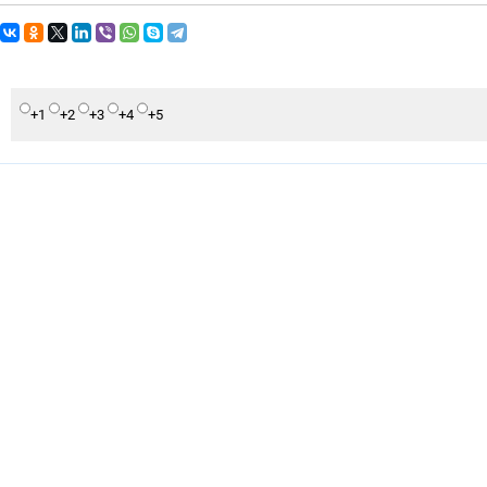
+1
+2
+3
+4
+5