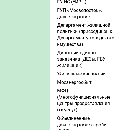
ГУ ИС (ЕИРЦ)
ГУП «Мосводосток»,
диспетчерские
Департамент жилищной
политики (присоединен к
Департаменту городского
имущества)
Дирекции единого
заказчика (ДЕЗы, ГБУ
Жилищник)
Жилищные инспекции
Мосэнергосбыт
МФЦ
(Многофункциональные
центры предоставления
госуслуг)
Объединенные
диспетчерские службы