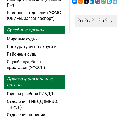
РФ)
Районные отделения УФМС
(ОВИРы, загранпаспорт)
+1
+2
+3
+4
+5
Судебные органы
Мировые судьи
Прокуратуры по округам
Районные суды
Служба судебных
приставов (УФССП)
Правоохранительные
органы
Группы разбора ГИБДД
Отделения ГИБДД (МРЭО,
ТНРЭР)
Отделения полиции