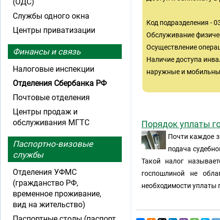
(ОДС)
Службы одного окна
Код подразделения - 
Центры приватизации
Обслуживание физиче
Осуществление операц
Финансы и связь
Наличие доступа инва
Налоговые инспекции
наружные и мобильные
Отделения Сбербанка РФ
Почтовые отделения
Центры продаж и
обслуживания МГТС
Порядок уплаты г
Почти каждое з
Паспортно-визовые
подача судебно
службы
Такой налог называет
Отделения УФМС
госпошлиной не обла
(гражданство РФ,
необходимости уплаты 
временное проживание,
вид на жительство)
Паспортные столы (паспорт