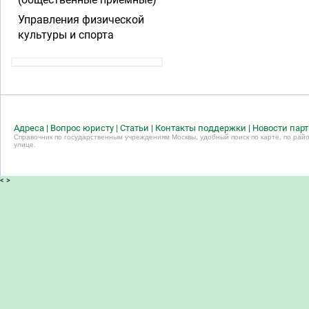
Управления физической
культуры и спорта
Адреса
|
Вопрос юристу
|
Статьи
|
Контакты поддержки
|
Новости пар
Справочник по государственным учреждениям Москвы, удобный поиск по карте, по райо
улице.
<
>