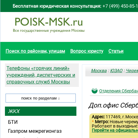
Бесплатная юридическая консультация:
+7 (499) 450-85-
Поиск по районам, улицам
Вопрос юристу
Статьи
Телефоны «горячих линий»
Москва
:
ЮЗАО
:
Чере
учреждений, диспетчерских и
справочных служб Москвы
Отделения Сберба
Доп.офис Сберб
ЖКХ
Адрес:
117469, г.Москв
•
БТИ
Метро:
Новые черем
Работают в выходные
Перейти на официальн
Газпром межрегионгаз