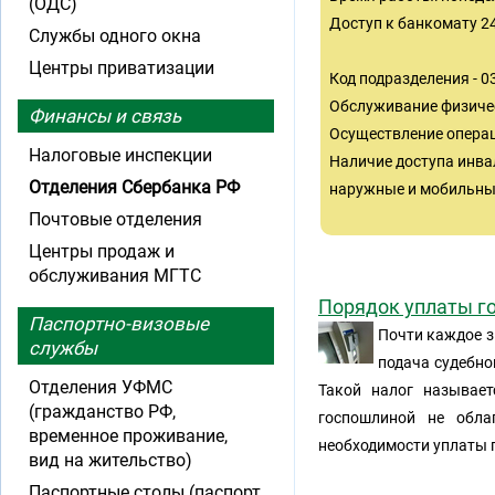
(ОДС)
Доступ к банкомату 2
Службы одного окна
Центры приватизации
Код подразделения - 
Обслуживание физиче
Финансы и связь
Осуществление операц
Налоговые инспекции
Наличие доступа инва
Отделения Сбербанка РФ
наружные и мобильные
Почтовые отделения
Центры продаж и
обслуживания МГТС
Порядок уплаты г
Паспортно-визовые
Почти каждое з
службы
подача судебно
Отделения УФМС
Такой налог называет
(гражданство РФ,
госпошлиной не обла
временное проживание,
необходимости уплаты 
вид на жительство)
Паспортные столы (паспорт