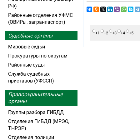
РФ)
Районные отделения УФМС
(ОВИРы, загранпаспорт)
+1
+2
+3
+4
+5
Судебные органы
Мировые судьи
Прокуратуры по округам
Районные суды
Служба судебных
приставов (УФССП)
Правоохранительные
органы
Группы разбора ГИБДД
Отделения ГИБДД (МРЭО,
ТНРЭР)
Отделения полиции