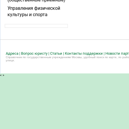
Управления физической
культуры и спорта
Адреса
|
Вопрос юристу
|
Статьи
|
Контакты поддержки
|
Новости пар
Справочник по государственным учреждениям Москвы, удобный поиск по карте, по райо
улице.
<
>