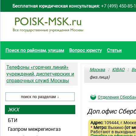
Бесплатная юридическая консультация:
+7 (499) 450-85-
Поиск по районам, улицам
Вопрос юристу
Статьи
Телефоны «горячих линий»
Москва
:
ЮВАО
:
В
учреждений, диспетчерских и
физ.лица)
справочных служб Москвы
Отделения Сберба
ЖКХ
Доп.офис Сберб
БТИ
Адрес:
109444, г.Моск
•
Метро:
Выхино
(от м
Газпром межрегионгаз
Работают в выходные: