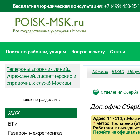
Бесплатная юридическая консультация:
+7 (499) 450-85-
Поиск по районам, улицам
Вопрос юристу
Статьи
Телефоны «горячих линий»
Москва
:
ЮЗАО
:
Обруч
учреждений, диспетчерских и
справочных служб Москвы
Отделения Сберба
Доп.офис Сберб
ЖКХ
Адрес:
117513, г.Москв
•
БТИ
Метро:
Тропарево
(о
Работают в выходные
Перейти на официальн
Газпром межрегионгаз