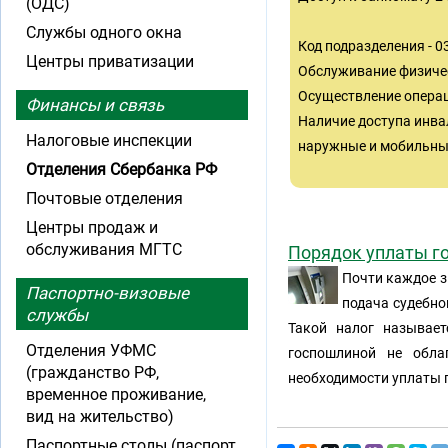
(ОДС)
Службы одного окна
Код подразделения - 
Центры приватизации
Обслуживание физиче
Осуществление операц
Финансы и связь
Наличие доступа инва
Налоговые инспекции
наружные и мобильные
Отделения Сбербанка РФ
Почтовые отделения
Центры продаж и
обслуживания МГТС
Порядок уплаты г
Почти каждое з
Паспортно-визовые
подача судебно
службы
Такой налог называет
Отделения УФМС
госпошлиной не обла
(гражданство РФ,
необходимости уплаты 
временное проживание,
вид на жительство)
Паспортные столы (паспорт