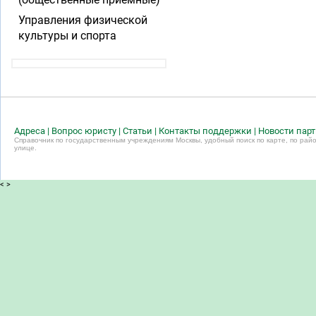
Управления физической
культуры и спорта
Адреса
|
Вопрос юристу
|
Статьи
|
Контакты поддержки
|
Новости пар
Справочник по государственным учреждениям Москвы, удобный поиск по карте, по райо
улице.
<
>