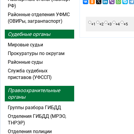
РФ)
Районные отделения УФМС
(ОВИРы, загранпаспорт)
+1
+2
+3
+4
+5
Судебные органы
Мировые судьи
Прокуратуры по округам
Районные суды
Служба судебных
приставов (УФССП)
Правоохранительные
органы
Группы разбора ГИБДД
Отделения ГИБДД (МРЭО,
ТНРЭР)
Отделения полиции