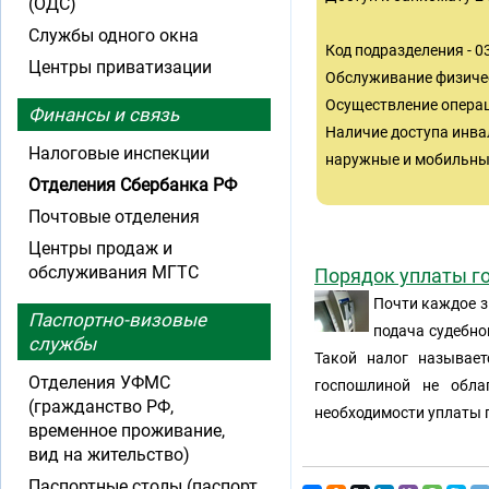
(ОДС)
Службы одного окна
Код подразделения - 
Центры приватизации
Обслуживание физиче
Осуществление операц
Финансы и связь
Наличие доступа инва
Налоговые инспекции
наружные и мобильные
Отделения Сбербанка РФ
Почтовые отделения
Центры продаж и
обслуживания МГТС
Порядок уплаты г
Почти каждое з
Паспортно-визовые
подача судебно
службы
Такой налог называет
Отделения УФМС
госпошлиной не обла
(гражданство РФ,
необходимости уплаты 
временное проживание,
вид на жительство)
Паспортные столы (паспорт