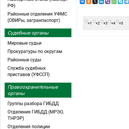
РФ)
Районные отделения УФМС
(ОВИРы, загранпаспорт)
+1
+2
+3
+4
+5
Судебные органы
Мировые судьи
Прокуратуры по округам
Районные суды
Служба судебных
приставов (УФССП)
Правоохранительные
органы
Группы разбора ГИБДД
Отделения ГИБДД (МРЭО,
ТНРЭР)
Отделения полиции