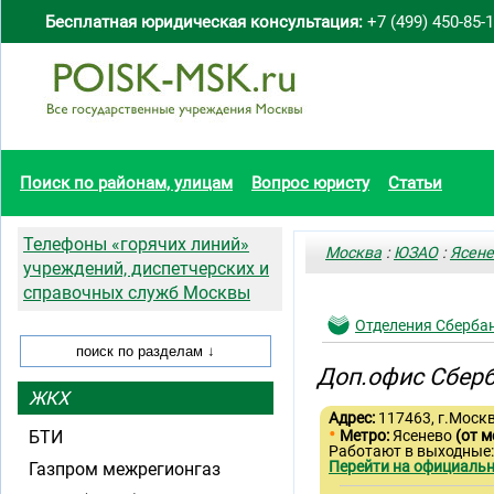
Бесплатная юридическая консультация:
+7 (499) 450-85-
Поиск по районам, улицам
Вопрос юристу
Статьи
Телефоны «горячих линий»
Москва
:
ЮЗАО
:
Ясене
учреждений, диспетчерских и
справочных служб Москвы
Отделения Сберба
Доп.офис Сберб
ЖКХ
Адрес:
117463, г.Москва
•
БТИ
Метро:
Ясенево
(от м
Работают в выходные
Перейти на официальн
Газпром межрегионгаз