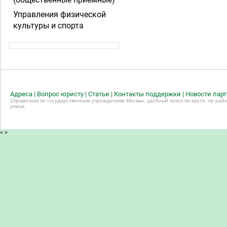
Управления физической
культуры и спорта
Адреса
|
Вопрос юристу
|
Статьи
|
Контакты поддержки
|
Новости пар
Справочник по государственным учреждениям Москвы, удобный поиск по карте, по райо
улице.
<
>