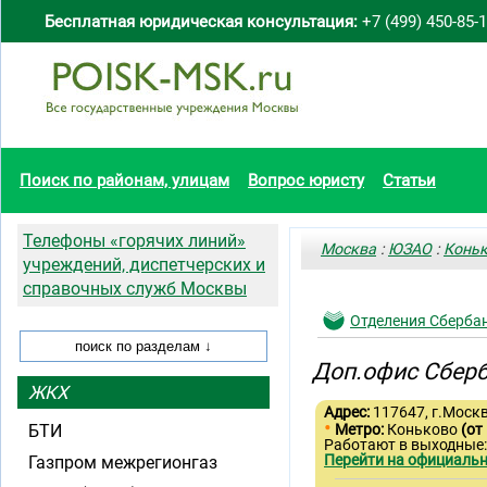
Бесплатная юридическая консультация:
+7 (499) 450-85-
Поиск по районам, улицам
Вопрос юристу
Статьи
Телефоны «горячих линий»
Москва
:
ЮЗАО
:
Конь
учреждений, диспетчерских и
справочных служб Москвы
Отделения Сберба
Доп.офис Сберб
ЖКХ
Адрес:
117647, г.Москв
•
БТИ
Метро:
Коньково
(от
Работают в выходные
Перейти на официальн
Газпром межрегионгаз