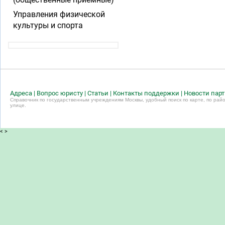
Управления физической
культуры и спорта
Адреса
|
Вопрос юристу
|
Статьи
|
Контакты поддержки
|
Новости пар
Справочник по государственным учреждениям Москвы, удобный поиск по карте, по райо
улице.
<
>