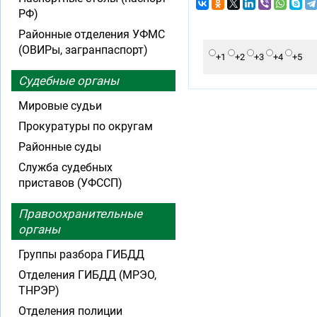
РФ)
Районные отделения УФМС
(ОВИРы, загранпаспорт)
+1
+2
+3
+4
+5
Судебные органы
Мировые судьи
Прокуратуры по округам
Районные суды
Служба судебных
приставов (УФССП)
Правоохранительные
органы
Группы разбора ГИБДД
Отделения ГИБДД (МРЭО,
ТНРЭР)
Отделения полиции