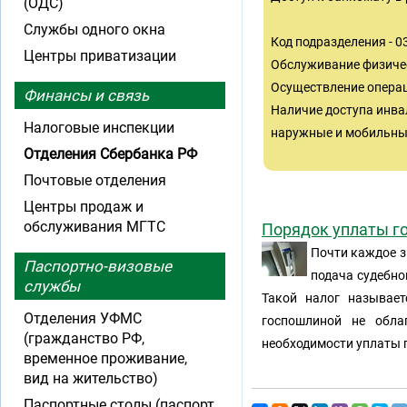
(ОДС)
Службы одного окна
Код подразделения - 
Центры приватизации
Обслуживание физиче
Осуществление операц
Финансы и связь
Наличие доступа инва
Налоговые инспекции
наружные и мобильные
Отделения Сбербанка РФ
Почтовые отделения
Центры продаж и
обслуживания МГТС
Порядок уплаты г
Почти каждое з
Паспортно-визовые
подача судебно
службы
Такой налог называет
Отделения УФМС
госпошлиной не обла
(гражданство РФ,
необходимости уплаты 
временное проживание,
вид на жительство)
Паспортные столы (паспорт