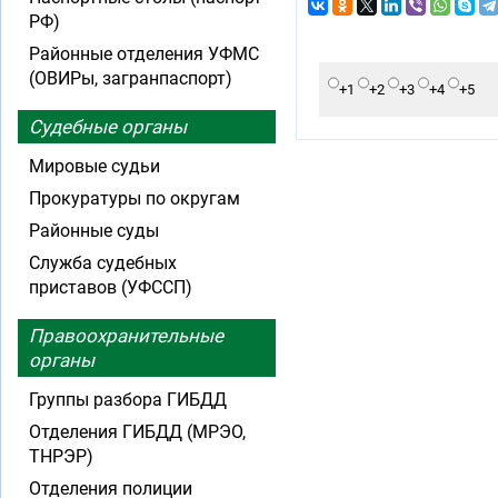
РФ)
Районные отделения УФМС
(ОВИРы, загранпаспорт)
+1
+2
+3
+4
+5
Судебные органы
Мировые судьи
Прокуратуры по округам
Районные суды
Служба судебных
приставов (УФССП)
Правоохранительные
органы
Группы разбора ГИБДД
Отделения ГИБДД (МРЭО,
ТНРЭР)
Отделения полиции