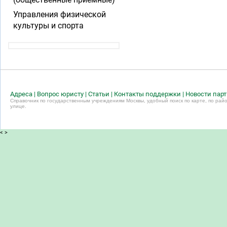
Управления физической
культуры и спорта
Адреса
|
Вопрос юристу
|
Статьи
|
Контакты поддержки
|
Новости пар
Справочник по государственным учреждениям Москвы, удобный поиск по карте, по райо
улице.
<
>