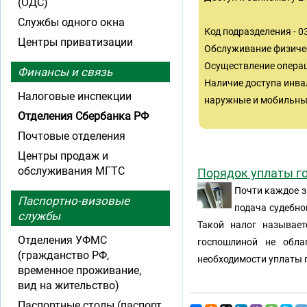
(ОДС)
Службы одного окна
Код подразделения - 
Центры приватизации
Обслуживание физиче
Осуществление операц
Финансы и связь
Наличие доступа инва
Налоговые инспекции
наружные и мобильные
Отделения Сбербанка РФ
Почтовые отделения
Центры продаж и
обслуживания МГТС
Порядок уплаты г
Почти каждое з
Паспортно-визовые
подача судебно
службы
Такой налог называет
Отделения УФМС
госпошлиной не обла
(гражданство РФ,
необходимости уплаты 
временное проживание,
вид на жительство)
Паспортные столы (паспорт