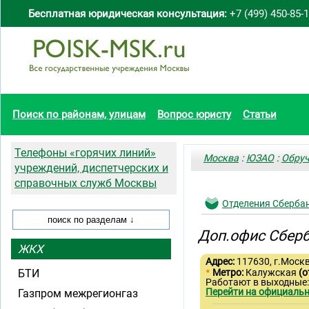
Бесплатная юридическая консультация:
+7 (499) 450-85-
Поиск по районам, улицам
Вопрос юристу
Статьи
Телефоны «горячих линий»
Москва
:
ЮЗАО
:
Обруч
учреждений, диспетчерских и
справочных служб Москвы
Отделения Сберба
Доп.офис Сберб
ЖКХ
Адрес:
117630, г.Москв
•
БТИ
Метро:
Калужская
(о
Работают в выходные
Перейти на официальн
Газпром межрегионгаз