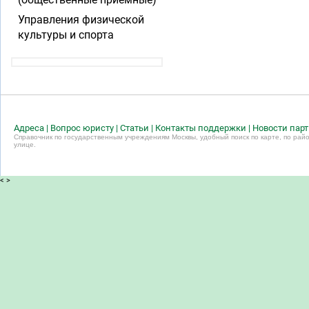
Управления физической
культуры и спорта
Адреса
|
Вопрос юристу
|
Статьи
|
Контакты поддержки
|
Новости пар
Справочник по государственным учреждениям Москвы, удобный поиск по карте, по райо
улице.
<
>