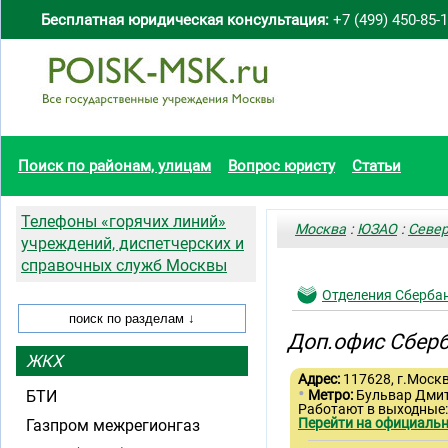
Бесплатная юридическая консультация:
+7 (499) 450-85-
Поиск по районам, улицам
Вопрос юристу
Статьи
Телефоны «горячих линий»
Москва
:
ЮЗАО
:
Север
учреждений, диспетчерских и
справочных служб Москвы
Отделения Сберба
Доп.офис Сберб
ЖКХ
Адрес:
117628, г.Москв
•
БТИ
Метро:
Бульвар Дми
Работают в выходные:
Перейти на официальн
Газпром межрегионгаз