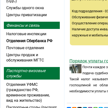
(ОДС)
Службы одного окна
Код подразделения - 
Центры приватизации
Обслуживание физиче
Осуществление операц
Финансы и связь
Наличие доступа инва
Налоговые инспекции
наружные и мобильные
Отделения Сбербанка РФ
Почтовые отделения
Центры продаж и
обслуживания МГТС
Порядок уплаты г
Почти каждое з
Паспортно-визовые
подача судебно
службы
Такой налог называет
Отделения УФМС
госпошлиной не обла
(гражданство РФ,
необходимости уплаты 
временное проживание,
вид на жительство)
Паспортные столы (паспорт