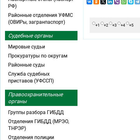
РФ)
Районные отделения УФМС
(ОВИРы, загранпаспорт)
+1
+2
+3
+4
+5
Судебные органы
Мировые судьи
Прокуратуры по округам
Районные суды
Служба судебных
приставов (УФССП)
Правоохранительные
органы
Группы разбора ГИБДД
Отделения ГИБДД (МРЭО,
ТНРЭР)
Отделения полиции