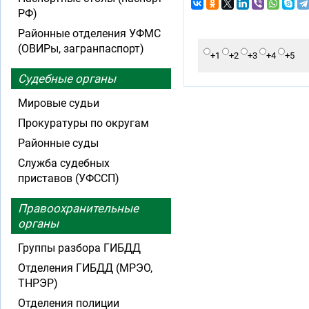
РФ)
Районные отделения УФМС
(ОВИРы, загранпаспорт)
+1
+2
+3
+4
+5
Судебные органы
Мировые судьи
Прокуратуры по округам
Районные суды
Служба судебных
приставов (УФССП)
Правоохранительные
органы
Группы разбора ГИБДД
Отделения ГИБДД (МРЭО,
ТНРЭР)
Отделения полиции