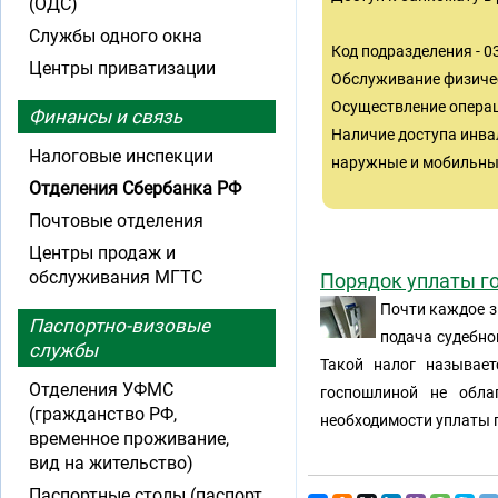
(ОДС)
Службы одного окна
Код подразделения - 
Центры приватизации
Обслуживание физиче
Осуществление операц
Финансы и связь
Наличие доступа инва
Налоговые инспекции
наружные и мобильные
Отделения Сбербанка РФ
Почтовые отделения
Центры продаж и
обслуживания МГТС
Порядок уплаты г
Почти каждое з
Паспортно-визовые
подача судебно
службы
Такой налог называет
Отделения УФМС
госпошлиной не обла
(гражданство РФ,
необходимости уплаты 
временное проживание,
вид на жительство)
Паспортные столы (паспорт