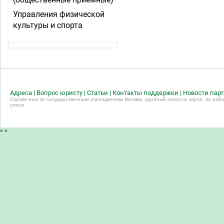
Управления физической
культуры и спорта
Адреса
|
Вопрос юристу
|
Статьи
|
Контакты поддержки
|
Новости пар
Справочник по государственным учреждениям Москвы, удобный поиск по карте, по райо
улице.
<
>