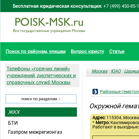
Бесплатная юридическая консультация:
+7 (499) 450-85-
Поиск по районам, улицам
Вопрос юристу
Статьи
Телефоны «горячих линий»
Москва
:
ЮАО
:
Цариц
учреждений, диспетчерских и
справочных служб Москвы
Районные гематол
Окружной гемат
ЖКХ
Адрес:
115304, Москва,
•
БТИ
Метро:
Кантемировс
Работают в выходные:
Газпром межрегионгаз