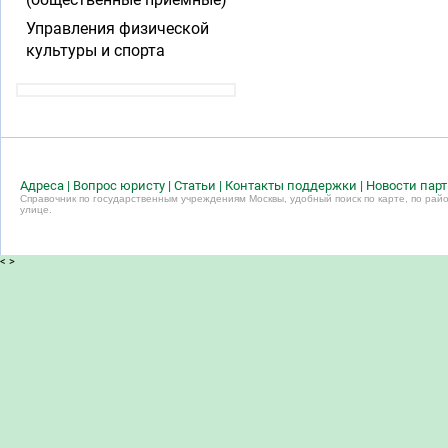
Управления физической
культуры и спорта
Адреса
|
Вопрос юристу
|
Статьи
|
Контакты поддержки
|
Новости пар
Справочник по государственным учреждениям Москвы, удобный поиск по карте, по райо
улице.
<
>