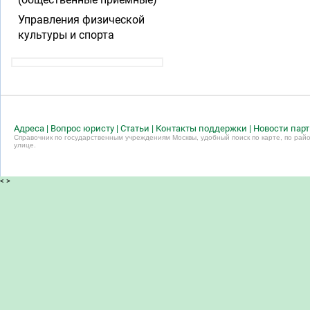
Управления физической
культуры и спорта
Адреса
|
Вопрос юристу
|
Статьи
|
Контакты поддержки
|
Новости пар
Справочник по государственным учреждениям Москвы, удобный поиск по карте, по райо
улице.
<
>