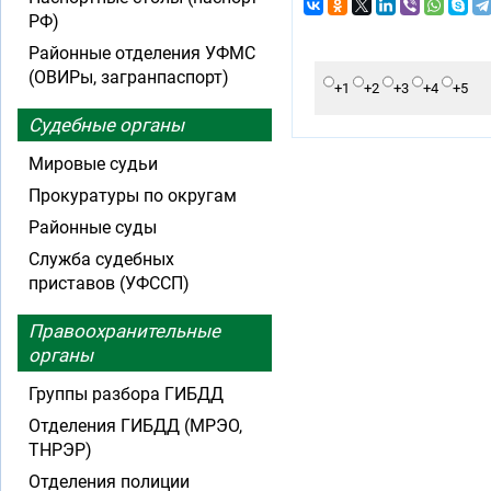
РФ)
Районные отделения УФМС
(ОВИРы, загранпаспорт)
+1
+2
+3
+4
+5
Судебные органы
Мировые судьи
Прокуратуры по округам
Районные суды
Служба судебных
приставов (УФССП)
Правоохранительные
органы
Группы разбора ГИБДД
Отделения ГИБДД (МРЭО,
ТНРЭР)
Отделения полиции