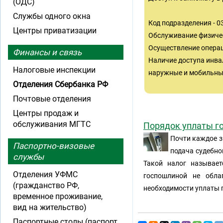
(ОДС)
Службы одного окна
Код подразделения - 
Центры приватизации
Обслуживание физиче
Осуществление операц
Финансы и связь
Наличие доступа инва
Налоговые инспекции
наружные и мобильные
Отделения Сбербанка РФ
Почтовые отделения
Центры продаж и
обслуживания МГТС
Порядок уплаты г
Почти каждое з
Паспортно-визовые
подача судебно
службы
Такой налог называет
Отделения УФМС
госпошлиной не обла
(гражданство РФ,
необходимости уплаты 
временное проживание,
вид на жительство)
Паспортные столы (паспорт