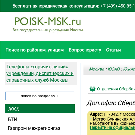
Бесплатная юридическая консультация:
+7 (499) 450-85-
Поиск по районам, улицам
Вопрос юристу
Статьи
Телефоны «горячих линий»
Москва
:
ЮЗАО
:
Южно
учреждений, диспетчерских и
справочных служб Москвы
Отделения Сберба
Доп.офис Сберб
ЖКХ
Адрес:
117042, г.Моск
•
БТИ
Метро:
Бунинская А
Работают в выходные
Перейти на официальн
Газпром межрегионгаз