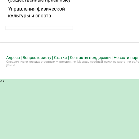
Управления физической
культуры и спорта
Адреса
|
Вопрос юристу
|
Статьи
|
Контакты поддержки
|
Новости пар
Справочник по государственным учреждениям Москвы, удобный поиск по карте, по райо
улице.
<
>