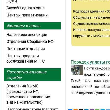
(ОДС)
Службы одного окна
Код подразделения - 
Центры приватизации
Обслуживание физиче
Осуществление операц
Финансы и связь
Наличие доступа инва
Налоговые инспекции
наружные и мобильные
Отделения Сбербанка РФ
Почтовые отделения
Центры продаж и
обслуживания МГТС
Порядок уплаты г
Почти каждое з
Паспортно-визовые
подача судебно
службы
Такой налог называет
Отделения УФМС
госпошлиной не обла
(гражданство РФ,
необходимости уплаты 
временное проживание,
вид на жительство)
Паспортные столы (паспорт