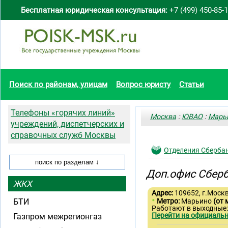
Бесплатная юридическая консультация:
+7 (499) 450-85-
Поиск по районам, улицам
Вопрос юристу
Статьи
Телефоны «горячих линий»
Москва
:
ЮВАО
:
Марь
учреждений, диспетчерских и
справочных служб Москвы
Отделения Сберба
Доп.офис Сберб
ЖКХ
Адрес:
109652, г.Москва
•
БТИ
Метро:
Марьино
(от 
Работают в выходные
Перейти на официальн
Газпром межрегионгаз