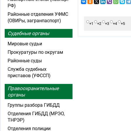
РФ)
Районные отделения УФМС
(ОВИРы, загранпаспорт)
+1
+2
+3
+4
+5
Судебные органы
Мировые судьи
Прокуратуры по округам
Районные суды
Служба судебных
приставов (УФССП)
Правоохранительные
органы
Группы разбора ГИБДД
Отделения ГИБДД (МРЭО,
ТНРЭР)
Отделения полиции