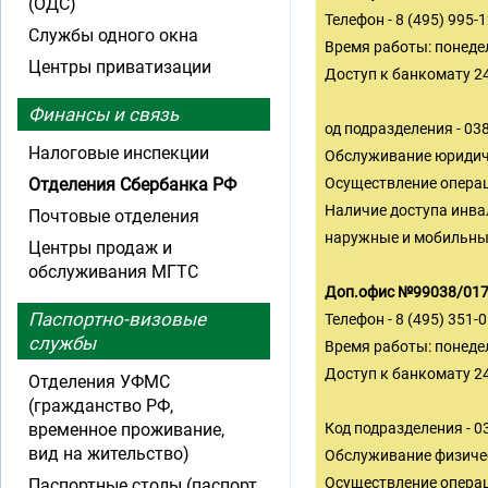
(ОДС)
Телефон - 8 (495) 995-
Службы одного окна
Время работы: понеде
Центры приватизации
Доступ к банкомату 2
Финансы и связь
од подразделения - 0
Налоговые инспекции
Обслуживание юридич
Отделения Сбербанка РФ
Осуществление операц
Наличие доступа инва
Почтовые отделения
наружные и мобильные
Центры продаж и
обслуживания МГТС
Доп.офис №99038/0176
Паспортно-визовые
Телефон - 8 (495) 351-
службы
Время работы: понедел
Доступ к банкомату 2
Отделения УФМС
(гражданство РФ,
временное проживание,
Код подразделения - 
вид на жительство)
Обслуживание физиче
Осуществление операц
Паспортные столы (паспорт