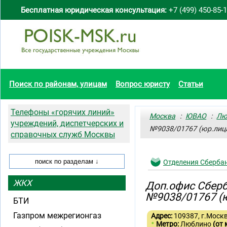
Бесплатная юридическая консультация:
+7 (499) 450-85-
Поиск по районам, улицам
Вопрос юристу
Статьи
Телефоны «горячих линий»
Москва
:
ЮВАО
:
Лю
учреждений, диспетчерских и
№9038/01767 (юр.лица
справочных служб Москвы
Отделения Сберба
ЖКХ
Доп.офис Сберб
№9038/01767 (ю
БТИ
Газпром межрегионгаз
Адрес:
109387, г.Москв
•
Метро:
Люблино
(от 