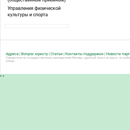
Управления физической
культуры и спорта
Адреса
|
Вопрос юристу
|
Статьи
|
Контакты поддержки
|
Новости пар
Справочник по государственным учреждениям Москвы, удобный поиск по карте, по райо
улице.
<
>