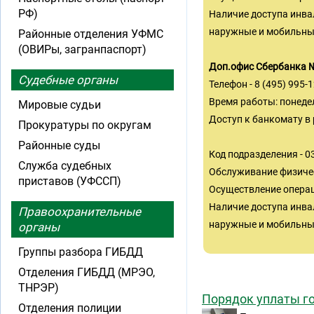
РФ)
Наличие доступа инва
наружные и мобильны
Районные отделения УФМС
(ОВИРы, загранпаспорт)
Доп.офис Сбербанка №
Судебные органы
Телефон - 8 (495) 995-
Время работы: понедел
Мировые судьи
Доступ к банкомату в
Прокуратуры по округам
Районные суды
Код подразделения - 
Служба судебных
Обслуживание физиче
приставов (УФССП)
Осуществление операц
Наличие доступа инва
Правоохранительные
наружные и мобильные
органы
Группы разбора ГИБДД
Отделения ГИБДД (МРЭО,
ТНРЭР)
Порядок уплаты г
Отделения полиции