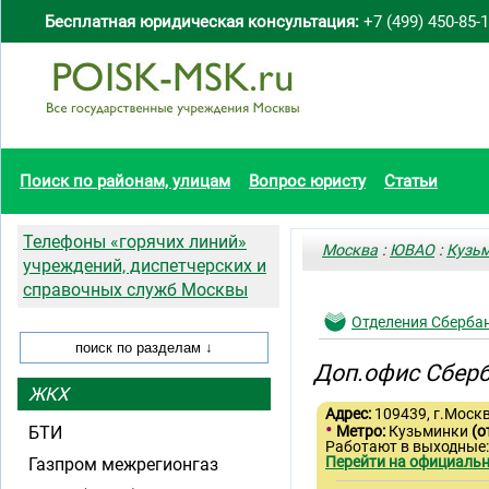
Бесплатная юридическая консультация:
+7 (499) 450-85-
Поиск по районам, улицам
Вопрос юристу
Статьи
Телефоны «горячих линий»
Москва
:
ЮВАО
:
Кузь
учреждений, диспетчерских и
справочных служб Москвы
Отделения Сберба
Доп.офис Сберб
ЖКХ
Адрес:
109439, г.Москв
•
БТИ
Метро:
Кузьминки
(о
Работают в выходные
Перейти на официальн
Газпром межрегионгаз