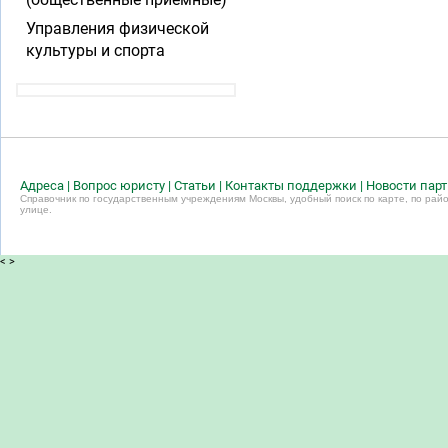
Управления физической
культуры и спорта
Адреса
|
Вопрос юристу
|
Статьи
|
Контакты поддержки
|
Новости пар
Справочник по государственным учреждениям Москвы, удобный поиск по карте, по райо
улице.
<
>