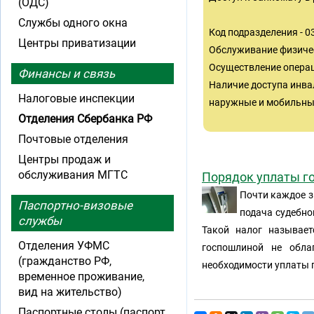
(ОДС)
Службы одного окна
Код подразделения - 
Центры приватизации
Обслуживание физиче
Осуществление операц
Финансы и связь
Наличие доступа инва
Налоговые инспекции
наружные и мобильные
Отделения Сбербанка РФ
Почтовые отделения
Центры продаж и
обслуживания МГТС
Порядок уплаты г
Почти каждое з
Паспортно-визовые
подача судебно
службы
Такой налог называет
Отделения УФМС
госпошлиной не обла
(гражданство РФ,
необходимости уплаты 
временное проживание,
вид на жительство)
Паспортные столы (паспорт