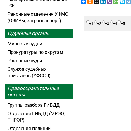
РФ)
Районные отделения УФМС
(ОВИРы, загранпаспорт)
+1
+2
+3
+4
+5
Судебные органы
Мировые судьи
Прокуратуры по округам
Районные суды
Служба судебных
приставов (УФССП)
Правоохранительные
органы
Группы разбора ГИБДД
Отделения ГИБДД (МРЭО,
ТНРЭР)
Отделения полиции