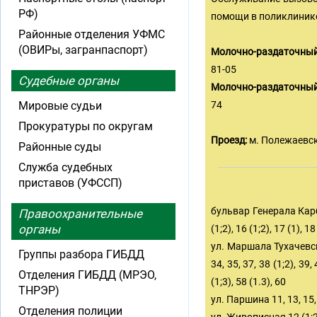
РФ)
помощи в поликлинике
Районные отделения УФМС
(ОВИРы, загранпаспорт)
Молочно-раздаточный
81-05
Судебные органы
Молочно-раздаточный
Мировые судьи
74
Прокуратуры по округам
Проезд:
м. Полежаевска
Районные суды
Служба судебных
приставов (УФССП)
бульвар Генерала Карбышев
Правоохранительные
органы
(1;2), 16 (1;2), 17 (1), 18
ул. Маршала Тухачевского 
Группы разбора ГИБДД
34, 35, 37, 38 (1;2), 39, 
Отделения ГИБДД (МРЭО,
(1;3), 58 (1.3), 60
ТНРЭР)
ул. Паршина 11, 13, 15, 1
Отделения полиции