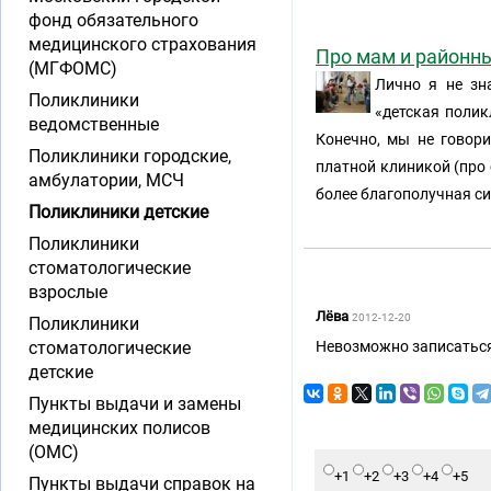
фонд обязательного
медицинского страхования
Про мам и районн
(МГФОМС)
Лично я не зн
Поликлиники
«детская поли
ведомственные
Конечно, мы не говор
Поликлиники городские,
платной клиникой (про 
амбулатории, МСЧ
более благополучная с
Поликлиники детские
Поликлиники
стоматологические
взрослые
Лёва
2012-12-20
Поликлиники
стоматологические
Невозможно записаться 
детские
Пункты выдачи и замены
медицинских полисов
(ОМС)
+1
+2
+3
+4
+5
Пункты выдачи справок на