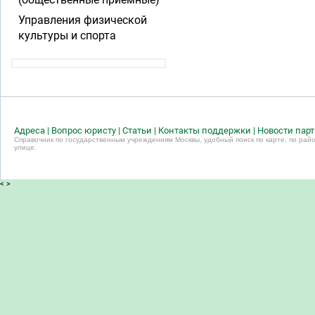
Управления физической
культуры и спорта
Адреса
|
Вопрос юристу
|
Статьи
|
Контакты поддержки
|
Новости пар
Справочник по государственным учреждениям Москвы, удобный поиск по карте, по райо
улице.
<
>