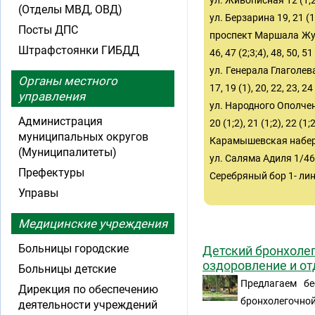
ул. Живописная 12 (1;
(Отделы МВД, ОВД)
ул. Берзарина 19, 21 (1
Посты ДПС
проспект Маршала Жукова 
Штрафстоянки ГИБДД
46, 47 (2;3;4), 48, 50, 51 
ул. Генерала Глаголева 1, 
Органы местного
17, 19 (1), 20, 22, 23, 24 
управления
ул. Народного Ополчения 3,
Администрация
20 (1;2), 21 (1;2), 22 (1;2
муниципальных округов
Карамышевская набережная
(Муниципалитеты)
ул. Саляма Адиля 1/46,
Префектуры
Серебряный бор 1- лин
Управы
Медицинские учреждения
Больницы городские
Детский бронхолег
оздоровление и от
Больницы детские
Предлагаем бе
Дирекция по обеспечению
бронхолегочной 
деятельности учреждений