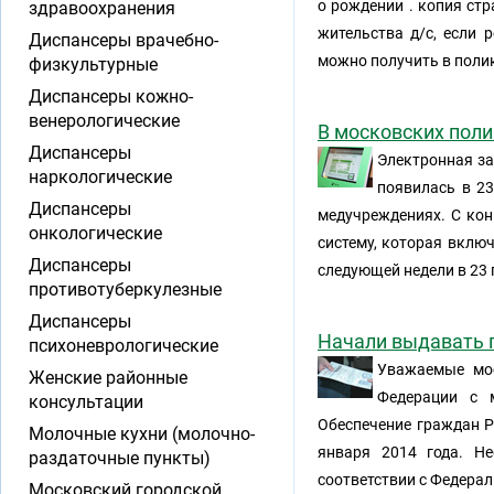
о рождении . копия стр
здравоохранения
жительства д/с, если 
Диспансеры врачебно-
можно получить в поли
физкультурные
Диспансеры кожно-
венерологические
В московских пол
Диспансеры
Электронная за
наркологические
появилась в 23
Диспансеры
медучреждениях. С ко
онкологические
систему, которая включ
Диспансеры
следующей недели в 23
противотуберкулезные
Диспансеры
Начали выдавать 
психоневрологические
Уважаемые мос
Женские районные
Федерации с 
консультации
Обеспечение граждан Р
Молочные кухни (молочно-
января 2014 года. Н
раздаточные пункты)
соответствии с Федера
Московский городской