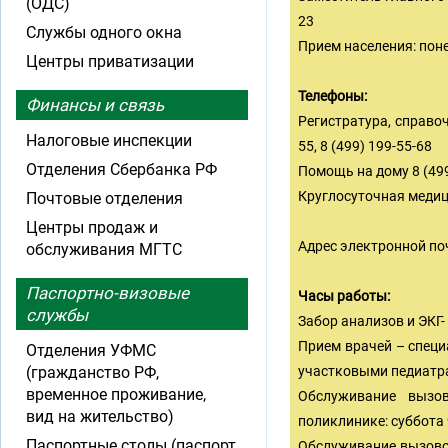
(ОДС)
23
Службы одного окна
Прием населения: поне
Центры приватизации
Телефоны:
Финансы и связь
Регистратура, справоч
Налоговые инспекции
55, 8 (499) 199-55-68
Отделения Сбербанка РФ
Помощь на дому 8 (499)
Круглосуточная медици
Почтовые отделения
Центры продаж и
Адрес электронной по
обслуживания МГТС
Паспортно-визовые
Часы работы:
службы
Забор анализов и ЭКГ-
Прием врачей – специ
Отделения УФМС
(гражданство РФ,
участковыми педиатрами
временное проживание,
Обслуживание вызо
вид на жительство)
поликлинике: суббота 
Паспортные столы (паспорт
Обслуживание вызово