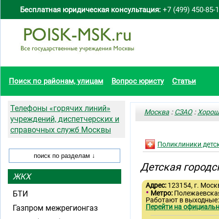
Бесплатная юридическая консультация:
+7 (499) 450-85-
Поиск по районам, улицам
Вопрос юристу
Статьи
Телефоны «горячих линий»
Москва
:
СЗАО
:
Хорош
учреждений, диспетчерских и
справочных служб Москвы
Поликлиники детс
Детская городс
ЖКХ
Адрес:
123154, г. Моск
•
БТИ
Метро:
Полежаевск
Работают в выходные
Перейти на официальн
Газпром межрегионгаз