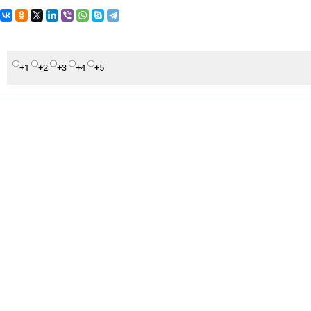
+1
+2
+3
+4
+5