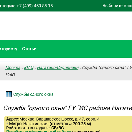
Выберите ваш
ьтация:
+7 (499) 450-85-15
с юристу
Статьи
Москва
:
ЮАО
:
Нагатино-Садовники
: Служба "одного окна" Г
ЮАО
Службы одного окна
Служба "одного окна" ГУ "ИС района Нага
Адрес:
Москва, Варшавское шоссе, д. 47, корп. 4
•
Метро:
Нагатинская
(от метро ~ 700.23 м)
Работают в выходные:
СБ/ВС