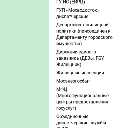
ГУ ИС (ЕИРЦ)
ГУП «Мосводосток»,
диспетчерские
Департамент жилищной
политики (присоединен к
Департаменту городского
имущества)
Дирекции единого
заказчика (ДЕЗы, ГБУ
Жилищник)
Жилищные инспекции
Мосэнергосбыт
МФЦ
(Многофункциональные
центры предоставления
госуслуг)
Объединенные
диспетчерские службы