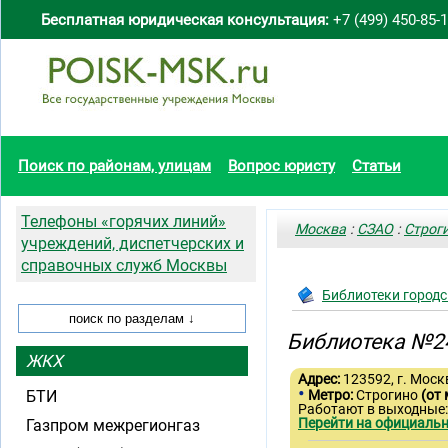
Бесплатная юридическая консультация:
+7 (499) 450-85-
Поиск по районам, улицам
Вопрос юристу
Статьи
Телефоны «горячих линий»
Москва
:
СЗАО
:
Строг
учреждений, диспетчерских и
справочных служб Москвы
Библиотеки городс
Библиотека №24
ЖКХ
Адрес:
123592, г. Москв
•
БТИ
Метро:
Строгино
(от 
Работают в выходные
Перейти на официальн
Газпром межрегионгаз