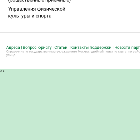
Управления физической
культуры и спорта
Адреса
|
Вопрос юристу
|
Статьи
|
Контакты поддержки
|
Новости пар
Справочник по государственным учреждениям Москвы, удобный поиск по карте, по райо
улице.
<
>