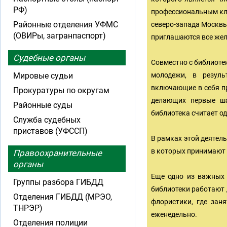
РФ)
профессиональным клу
Районные отделения УФМС
северо-запада Москвы
(ОВИРы, загранпаспорт)
приглашаются все же
Судебные органы
Совместно с библиоте
Мировые судьи
молодежи, в резуль
включающие в себя пр
Прокуратуры по округам
делающих первые ша
Районные суды
библиотека считает о
Служба судебных
приставов (УФССП)
В рамках этой деятел
в которых принимают 
Правоохранительные
органы
Еще одно из важных 
Группы разбора ГИБДД
библиотеки работают 
Отделения ГИБДД (МРЭО,
флористики, где зан
ТНРЭР)
еженедельно.
Отделения полиции