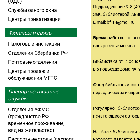
(ОДС)
Подразделение 3: 8 (49
Службы одного окна
Зав. библиотекой: Ак
Центры приватизации
E-mail:
bf-14@mail.ru
Финансы и связь
Время работы:
пн: вых
Налоговые инспекции
воскресенье месяца
Отделения Сбербанка РФ
Библиотека №14 основ
Почтовые отделения
в 5 подъезде дома №19
Центры продаж и
обслуживания МГТС
Фонд библиотеки сост
Паспортно-визовые
периодические и спра
службы
Регулярно библиотек
Отделения УФМС
(гражданство РФ,
печатающиеся авторы:
временное проживание,
вид на жительство)
На базе библиотеки 
Паспортные столы (паспорт
которого является чл