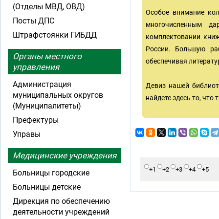
(Отделы МВД, ОВД)
Особое внимание кол
Посты ДПС
многочисленным да
Штрафстоянки ГИБДД
комплектовании книж
России. Большую ра
Органы местного
обеспечивая литерату
управления
Администрация
Девиз нашей библиот
муниципальных округов
найдете здесь то, что 
(Муниципалитеты)
Префектуры
Управы
Медицинские учреждения
+1
+2
+3
+4
+5
Больницы городские
Больницы детские
Дирекция по обеспечению
деятельности учреждений