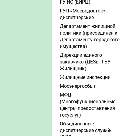
ГУ ИС (ЕИРЦ)
ГУП «Мосводосток»,
диспетчерские
Департамент жилищной
политики (присоединен к
Департаменту городского
имущества)
Дирекции единого
заказчика (ДЕЗы, ГБУ
Жилищник)
Жилищные инспекции
Мосэнергосбыт
МФЦ
(Многофункциональные
центры предоставления
госуслуг)
Объединенные
диспетчерские службы