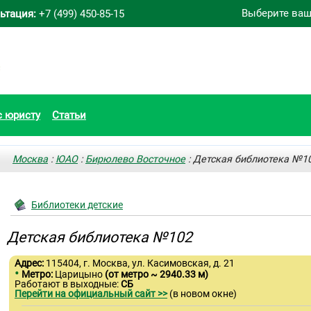
Выберите ваш
ьтация:
+7 (499) 450-85-15
с юристу
Статьи
Москва
:
ЮАО
:
Бирюлево Восточное
: Детская библиотека №1
Библиотеки детские
Детская библиотека №102
Адрес:
115404, г. Москва, ул. Касимовская, д. 21
•
Метро:
Царицыно
(от метро ~ 2940.33 м)
Работают в выходные:
СБ
Перейти на официальный сайт >>
(в новом окне)