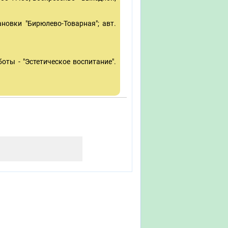
новки "Бирюлево-Товарная"; авт.
оты - "Эстетическое воспитание".