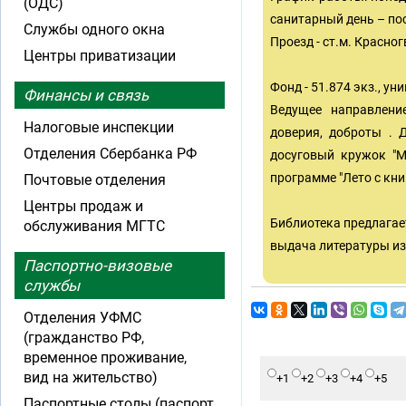
(ОДС)
санитарный день – по
Службы одного окна
Проезд - ст.м. Красно
Центры приватизации
Фонд - 51.874 экз., у
Финансы и связь
Ведущее направление
Налоговые инспекции
доверия, доброты . 
Отделения Сбербанка РФ
досуговый кружок "М
программе "Лето с кни
Почтовые отделения
Центры продаж и
Библиотека предлагае
обслуживания МГТС
выдача литературы из
Паспортно-визовые
службы
Отделения УФМС
(гражданство РФ,
временное проживание,
вид на жительство)
+1
+2
+3
+4
+5
Паспортные столы (паспорт