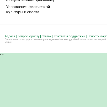
Управления физической
культуры и спорта
Адреса
|
Вопрос юристу
|
Статьи
|
Контакты поддержки
|
Новости пар
Справочник по государственным учреждениям Москвы, удобный поиск по карте, по райо
улице.
<
>