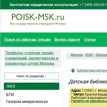
Бесплатная юридическая консультация:
+7 (499) 450-85-
Поиск по районам, улицам
Вопрос юристу
Статьи
Телефоны «горячих линий»
Москва
:
ЮАО
:
Орехо
учреждений, диспетчерских и
справочных служб Москвы
Библиотеки детски
Детская библи
ЖКХ
Адрес:
115597, г. Москв
•
БТИ
Метро:
Красногвард
Работают в выходные
Перейти на официальн
Газпром межрегионгаз