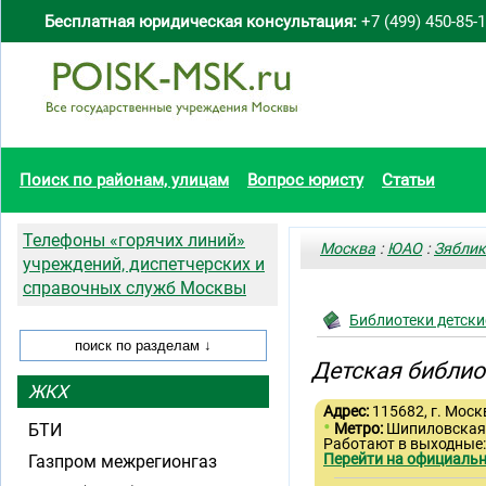
Бесплатная юридическая консультация:
+7 (499) 450-85-
Поиск по районам, улицам
Вопрос юристу
Статьи
Телефоны «горячих линий»
Москва
:
ЮАО
:
Зяблик
учреждений, диспетчерских и
справочных служб Москвы
Библиотеки детски
Детская библи
ЖКХ
Адрес:
115682, г. Москв
•
БТИ
Метро:
Шипиловска
Работают в выходные
Перейти на официальн
Газпром межрегионгаз