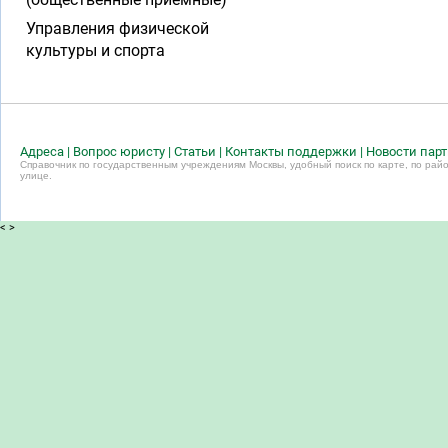
Управления физической
культуры и спорта
Адреса
|
Вопрос юристу
|
Статьи
|
Контакты поддержки
|
Новости пар
Справочник по государственным учреждениям Москвы, удобный поиск по карте, по райо
улице.
<
>