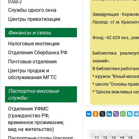
(ОДС)
Службы одного окна
Заведующая - Коржов
Центры приватизации
Проезд - ст.м. Красно
Финансы и связь
Фонд - 42.629 экз., у
Налоговые инспекции
Отделения Сбербанка РФ
Библиотека реализу
знаний».
Почтовые отделения
В библиотеке работаю
Центры продаж и
* кружок "Юный москво
обслуживания МГТС
* школа "Основы право
Паспортно-визовые
* "Школа вежливых нау
службы
Отделения УФМС
(гражданство РФ,
временное проживание,
вид на жительство)
+1
+2
+3
+4
+5
Паспортные столы (паспорт