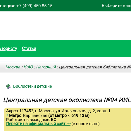
Выберите ваш
ьтация:
+7 (499) 450-85-15
с юристу
Статьи
Москва
:
ЮАО
:
Нагорный
: Центральная детская библиотека 
Библиотеки детские
Центральная детская библиотека №94 ИИЦ
Адрес:
117452, г. Москва, ул. Артековская, д. 2, корп. 1
•
Метро:
Варшавская
(от метро ~ 619.13 м)
Работают в выходные:
ВС
Перейти на официальный сайт >>
(в новом окне)