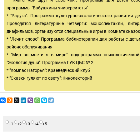
* "Книга мой друг и советчик": Программа для детей осо
программы "Бабушкины университеты"
* "Радуга": Программа культурно-экологического развития д
Проводятся литературные четверги: моноспектакли, лите
диафильмов, организуются специальные игры в Комнате сказок
* "Лечит слово": Программа библиотерапии для работы с дет
районе обслуживания
* "Мир во мне и я в мире": подпрограмма психологическо
"Экология души": Программа ГУК ЦБС № 2
* "Компас Нагорья": Краеведческий клуб
* "Сказки гуляют по свету": Кинолекторий
+1
+2
+3
+4
+5