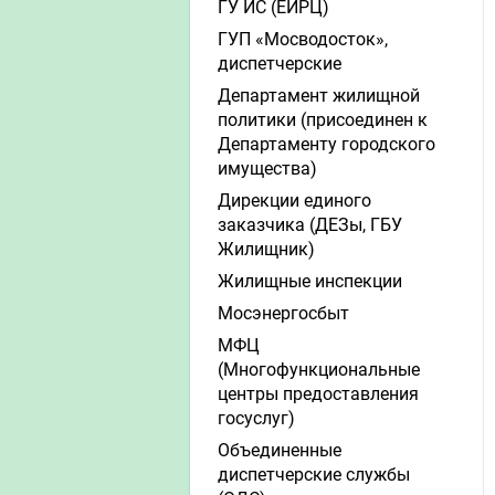
ГУ ИС (ЕИРЦ)
ГУП «Мосводосток»,
диспетчерские
Департамент жилищной
политики (присоединен к
Департаменту городского
имущества)
Дирекции единого
заказчика (ДЕЗы, ГБУ
Жилищник)
Жилищные инспекции
Мосэнергосбыт
МФЦ
(Многофункциональные
центры предоставления
госуслуг)
Объединенные
диспетчерские службы