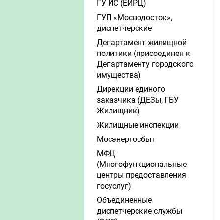
ГУ ИС (ЕИРЦ)
ГУП «Мосводосток»,
диспетчерские
Департамент жилищной
политики (присоединен к
Департаменту городского
имущества)
Дирекции единого
заказчика (ДЕЗы, ГБУ
Жилищник)
Жилищные инспекции
Мосэнергосбыт
МФЦ
(Многофункциональные
центры предоставления
госуслуг)
Объединенные
диспетчерские службы