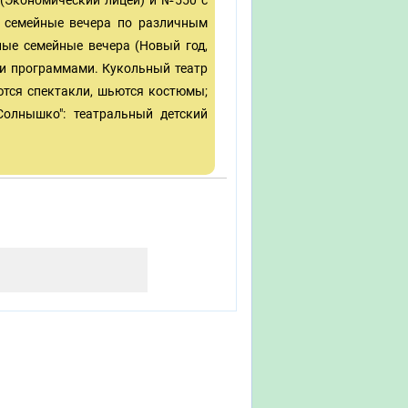
(Экономический лицей) и №550 с
я семейные вечера по различным
ые семейные вечера (Новый год,
ми программами. Кукольный театр
ются спектакли, шьются костюмы;
Солнышко": театральный детский