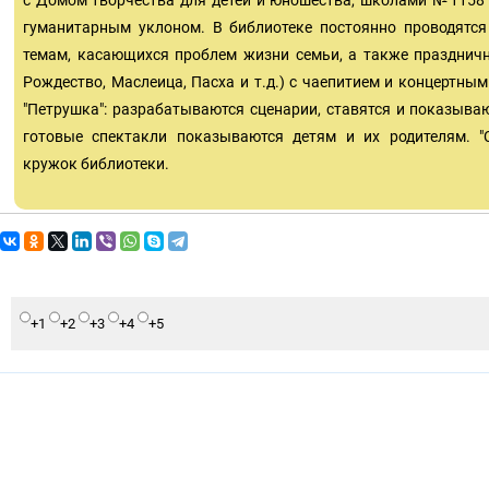
с Домом творчества для детей и юношества, школами №1158 
гуманитарным уклоном. В библиотеке постоянно проводятс
темам, касающихся проблем жизни семьи, а также праздничн
Рождество, Маслеица, Пасха и т.д.) с чаепитием и концертны
"Петрушка": разрабатываются сценарии, ставятся и показыва
готовые спектакли показываются детям и их родителям. "
кружок библиотеки.
+1
+2
+3
+4
+5