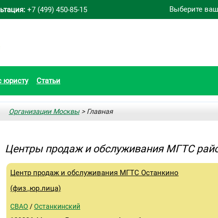
Выберите ваш
ьтация:
+7 (499) 450-85-15
с юристу
Статьи
Организации Москвы
> Главная
Центры продаж и обслуживания МГТС рай
Центр продаж и обслуживания МГТС Останкино
(физ.,юр.лица)
СВАО
/
Останкинский