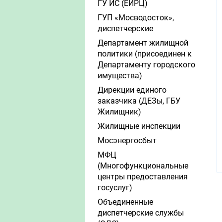
ГУ ИС (ЕИРЦ)
ГУП «Мосводосток»,
диспетчерские
Департамент жилищной
политики (присоединен к
Департаменту городского
имущества)
Дирекции единого
заказчика (ДЕЗы, ГБУ
Жилищник)
Жилищные инспекции
Мосэнергосбыт
МФЦ
(Многофункциональные
центры предоставления
госуслуг)
Объединенные
диспетчерские службы