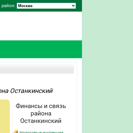
 район:
она Останкинский
Финансы и связь
района
Останкинский
Налоговые инспекции