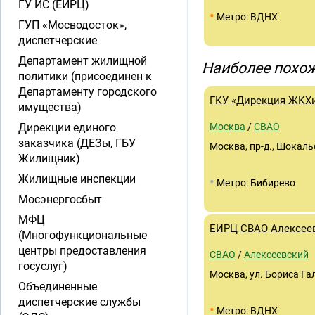
ГУ ИС (ЕИРЦ)
•
Метро: ВДНХ
ГУП «Мосводосток»,
диспетчерские
Департамент жилищной
Наиболее похож
политики (присоединен к
Департаменту городского
ГКУ «Дирекция ЖКХ
имущества)
Дирекции единого
Москва
/
СВАО
заказчика (ДЕЗы, ГБУ
Москва, пр-д., Шокальск
Жилищник)
Жилищные инспекции
•
Метро: Бибирево
Мосэнергосбыт
МФЦ
ЕИРЦ СВАО Алексее
(Многофункциональные
центры предоставления
СВАО
/
Алексеевский
госуслуг)
Москва, ул. Бориса Гал
Объединенные
диспетчерские службы
•
Метро: ВДНХ