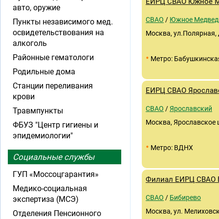
ЕИРЦ СВАО Южное 
авто, оружие
СВАО
/
Южное Медвед
Пункты независимого мед.
освидетельствования на
Москва, ул.Полярная, 
алкоголь
•
Районные гематологи
Метро: Бабушкинска
Родильные дома
Станции переливания
ЕИРЦ СВАО Ярослав
крови
СВАО
/
Ярославский
Травмпункты
Москва, Ярославское ш
ФБУЗ "Центр гигиены и
эпидемиологии"
•
Метро: ВДНХ
Социальные службы
ГУП «Моссоцгарантия»
Филиал ЕИРЦ СВАО 
Медико-социальная
СВАО
/
Бибирево
экспертиза (МСЭ)
Москва, ул. Мелиховск
Отделения Пенсионного