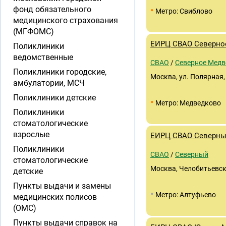
•
фонд обязательного
Метро: Свиблово
медицинского страхования
(МГФОМС)
ЕИРЦ СВАО Северно
Поликлиники
ведомственные
СВАО
/
Северное Медв
Поликлиники городские,
Москва, ул. Полярная, 
амбулатории, МСЧ
Поликлиники детские
•
Метро: Медведково
Поликлиники
стоматологические
взрослые
ЕИРЦ СВАО Северн
Поликлиники
СВАО
/
Северный
стоматологические
Москва, Челобитьевско
детские
Пункты выдачи и замены
•
Метро: Алтуфьево
медицинских полисов
(ОМС)
Пункты выдачи справок на