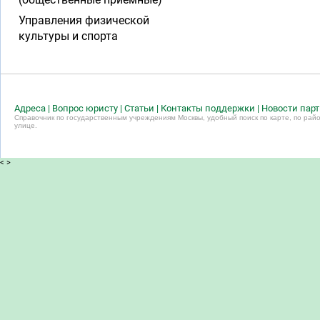
Управления физической
культуры и спорта
Адреса
|
Вопрос юристу
|
Статьи
|
Контакты поддержки
|
Новости пар
Справочник по государственным учреждениям Москвы, удобный поиск по карте, по райо
улице.
<
>