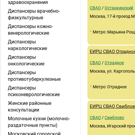
здравоохранения
СВАО
/
Останкинский
Диспансеры врачебно-
Москва, 17-й проезд М
физкультурные
Диспансеры кожно-
•
Метро: Марьина Ро
венерологические
Диспансеры
наркологические
ЕИРЦ СВАО Отрадно
Диспансеры
СВАО
/
Отрадное
онкологические
Москва, ул. Каргопольс
Диспансеры
противотуберкулезные
•
Метро: Отрадное
Диспансеры
психоневрологические
Женские районные
ЕИРЦ СВАО Свибло
консультации
СВАО
/
Свиблово
Молочные кухни (молочно-
раздаточные пункты)
Москва, Игарский прое
Московский городской