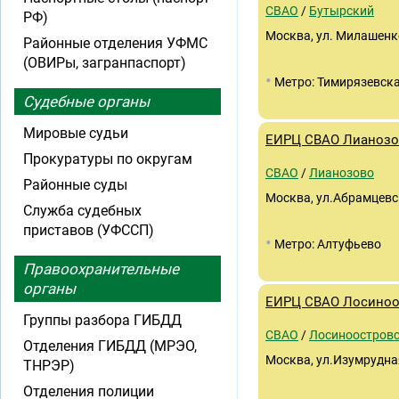
СВАО
/
Бутырский
РФ)
Москва, ул. Милашенк
Районные отделения УФМС
(ОВИРы, загранпаспорт)
•
Метро: Тимирязевск
Судебные органы
Мировые судьи
ЕИРЦ СВАО Лианоз
Прокуратуры по округам
СВАО
/
Лианозово
Районные суды
Москва, ул.Абрамцевск
Служба судебных
приставов (УФССП)
•
Метро: Алтуфьево
Правоохранительные
органы
ЕИРЦ СВАО Лосиноо
Группы разбора ГИБДД
СВАО
/
Лосиноостров
Отделения ГИБДД (МРЭО,
Москва, ул.Изумрудна
ТНРЭР)
Отделения полиции