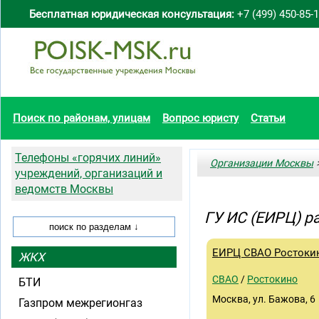
Бесплатная юридическая консультация:
+7 (499) 450-85-
Поиск по районам, улицам
Вопрос юристу
Статьи
Телефоны «горячих линий»
Организации Москвы
>
учреждений, организаций и
ведомств Москвы
ГУ ИС (ЕИРЦ) р
ЕИРЦ СВАО Ростоки
ЖКХ
СВАО
/
Ростокино
БТИ
Москва, ул. Бажова, 6
Газпром межрегионгаз