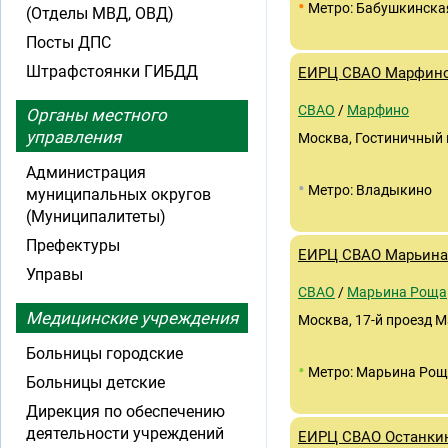
•
Метро: Бабушкинска
(Отделы МВД, ОВД)
Посты ДПС
Штрафстоянки ГИБДД
ЕИРЦ СВАО Марфин
СВАО
/
Марфино
Органы местного
управления
Москва, Гостиничный 
Администрация
•
Метро: Владыкино
муниципальных округов
(Муниципалитеты)
Префектуры
ЕИРЦ СВАО Марьина
Управы
СВАО
/
Марьина Роща
Медицинские учреждения
Москва, 17-й проезд М
Больницы городские
•
Метро: Марьина Ро
Больницы детские
Дирекция по обеспечению
деятельности учреждений
ЕИРЦ СВАО Останки