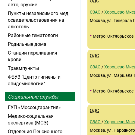
ОДС
авто, оружие
СЗАО
/
Хорошево-Мне
Пункты независимого мед.
освидетельствования на
Москва, ул. Генерала Г
алкоголь
•
Районные гематологи
Метро: Октябрьское 
Родильные дома
Станции переливания
ОДС
крови
СЗАО
/
Хорошево-Мне
Травмпункты
Москва, ул. Маршала Т
ФБУЗ "Центр гигиены и
эпидемиологии"
•
Метро: Октябрьское 
Социальные службы
ГУП «Моссоцгарантия»
ОДС
Медико-социальная
СЗАО
/
Хорошево-Мне
экспертиза (МСЭ)
Москва, ул. Народного
Отделения Пенсионного