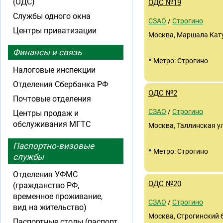
(ОДС)
ОДС №19
Службы одного окна
СЗАО
/
Строгино
Центры приватизации
Москва, Маршала Катук
Финансы и связь
•
Метро: Строгино
Налоговые инспекции
Отделения Сбербанка РФ
ОДС №2
Почтовые отделения
СЗАО
/
Строгино
Центры продаж и
обслуживания МГТС
Москва, Таллинская ул
Паспортно-визовые
•
Метро: Строгино
службы
Отделения УФМС
ОДС №20
(гражданство РФ,
временное проживание,
СЗАО
/
Строгино
вид на жительство)
Москва, Строгинский 
Паспортные столы (паспорт