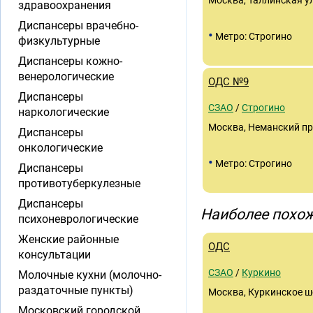
Москва, Таллинская ул
здравоохранения
Диспансеры врачебно-
•
Метро: Строгино
физкультурные
Диспансеры кожно-
венерологические
ОДС №9
Диспансеры
СЗАО
/
Строгино
наркологические
Москва, Неманский про
Диспансеры
онкологические
•
Метро: Строгино
Диспансеры
противотуберкулезные
Диспансеры
Наиболее похож
психоневрологические
Женские районные
ОДС
консультации
СЗАО
/
Куркино
Молочные кухни (молочно-
раздаточные пункты)
Москва, Куркинское шо
Московский городской