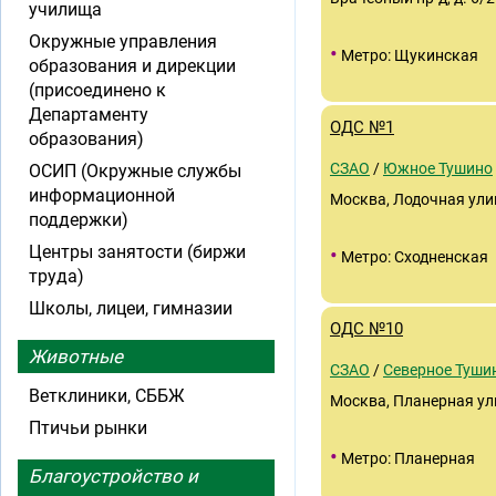
училища
Окружные управления
•
Метро: Щукинская
образования и дирекции
(присоединено к
Департаменту
ОДС №1
образования)
СЗАО
/
Южное Тушино
ОСИП (Окружные службы
информационной
Москва, Лодочная улиц
поддержки)
Центры занятости (биржи
•
Метро: Сходненская
труда)
Школы, лицеи, гимназии
ОДС №10
Животные
СЗАО
/
Северное Туши
Ветклиники, СББЖ
Москва, Планерная ули
Птичьи рынки
•
Метро: Планерная
Благоустройство и