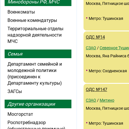
Минобороны РФ, МЧС
Москва, Пятницкое шо
Военкоматы
•
Метро: Тушинская
Военные комендатуры
Территориальные отделы
надзорной деятельности
ОДС №14
МЧС
СЗАО
/
Северное Туши
Семья
Москва, Яна Райниса б
Департамент семейной и
•
молодежной политики
Метро: Сходненская
(присоединен к
Департаменту культуры)
ОДС №147
ЗАГСы
СЗАО
/
Митино
Другие организации
Москва, Пятницкое шос
Мосгорстат
•
Роспотребнадзор
Метро: Тушинская
(общественные приемные)