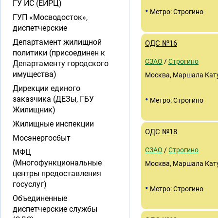
ГУ ИС (ЕИРЦ)
•
Метро: Строгино
ГУП «Мосводосток»,
диспетчерские
Департамент жилищной
ОДС №16
политики (присоединен к
СЗАО
/
Строгино
Департаменту городского
имущества)
Москва, Маршала Кату
Дирекции единого
•
заказчика (ДЕЗы, ГБУ
Метро: Строгино
Жилищник)
Жилищные инспекции
ОДС №18
Мосэнергосбыт
СЗАО
/
Строгино
МФЦ
(Многофункциональные
Москва, Маршала Катук
центры предоставления
госуслуг)
•
Метро: Строгино
Объединенные
диспетчерские службы