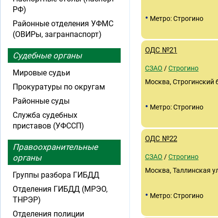
РФ)
•
Метро: Строгино
Районные отделения УФМС
(ОВИРы, загранпаспорт)
ОДС №21
Судебные органы
СЗАО
/
Строгино
Мировые судьи
Москва, Строгинский б
Прокуратуры по округам
Районные суды
•
Метро: Строгино
Служба судебных
приставов (УФССП)
ОДС №22
Правоохранительные
органы
СЗАО
/
Строгино
Москва, Таллинская ул
Группы разбора ГИБДД
Отделения ГИБДД (МРЭО,
•
Метро: Строгино
ТНРЭР)
Отделения полиции