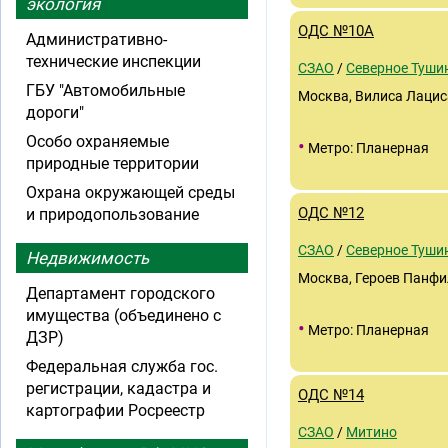
экология
ОДС №10А
Административно-
технические инспекции
СЗАО
/
Северное Туши
ГБУ "Автомобильные
Москва, Вилиса Лациса
дороги"
Особо охраняемые
•
Метро: Планерная
природные территории
Охрана окружающей среды
ОДС №12
и природопользование
СЗАО
/
Северное Туши
Недвижимость
Москва, Героев Панфил
Департамент городского
имущества (объединено с
•
Метро: Планерная
ДЗР)
Федеральная служба гос.
регистрации, кадастра и
ОДС №14
картографии Росреестр
СЗАО
/
Митино