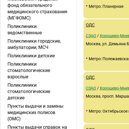
•
фонд обязательного
Метро: Планерная
медицинского страхования
(МГФОМС)
ОДС
Поликлиники
ведомственные
СЗАО
/
Хорошево-Мне
Поликлиники городские,
Москва, ул. Демьяна Бе
амбулатории, МСЧ
Поликлиники детские
•
Метро: Полежаевска
Поликлиники
стоматологические
взрослые
ОДС
Поликлиники
СЗАО
/
Хорошево-Мне
стоматологические
Москва, просп. Маршал
детские
Пункты выдачи и замены
•
Метро: Октябрьское 
медицинских полисов
(ОМС)
Пункты выдачи справок на