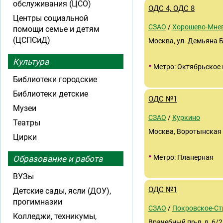
обслуживания (ЦСО)
ОДС 4, ОДС 8
Центры социальной
СЗАО
/
Хорошево-Мне
помощи семье и детям
(ЦСПСиД)
Москва, ул. Демьяна Бе
Культура
•
Метро: Октябрьское 
Библиотеки городские
Библиотеки детские
ОДС №1
Музеи
СЗАО
/
Куркино
Театры
Москва, Воротынская у
Цирки
•
Метро: Планерная
Образование и работа
ВУЗы
ОДС №1
Детские сады, ясли (ДОУ),
прогимназии
СЗАО
/
Покровское-С
Колледжи, техникумы,
Врачебный пр-д, д. 6/2