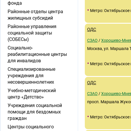
фонда
•
Метро: Октябрьское 
Районные отделы центра
жилищных субсидий
Районные управления
ОДС
социальной защиты
(СОБЕСы)
СЗАО
/
Хорошево-Мне
Социально-
Москва, ул. Маршала Т
реабилитационные центры
для инвалидов
•
Метро: Октябрьское 
Специализированные
учреждения для
несовершеннолетних
ОДС
Учебно-методический
СЗАО
/
Хорошево-Мне
центр «Детство»
просп. Маршала Жукова
Учреждения социальной
помощи для бездомных
•
Метро: Октябрьское 
граждан
Центры социального