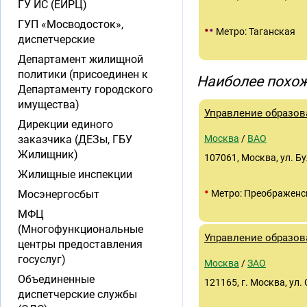
ГУ ИС (ЕИРЦ)
ГУП «Мосводосток»,
•
•
Метро: Таганская
диспетчерские
Департамент жилищной
политики (присоединен к
Наиболее похож
Департаменту городского
имущества)
Управление образов
Дирекции единого
заказчика (ДЕЗы, ГБУ
Москва
/
ВАО
Жилищник)
107061, Москва, ул. Б
Жилищные инспекции
•
Мосэнергосбыт
Метро: Преображенс
МФЦ
(Многофункциональные
Управление образов
центры предоставления
госуслуг)
Москва
/
ЗАО
Объединенные
121165, г. Москва, ул.
диспетчерские службы