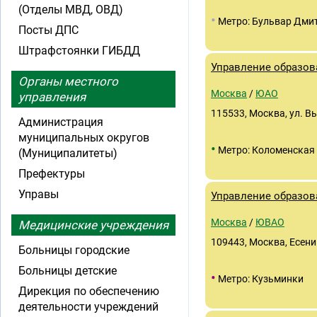
(Отделы МВД, ОВД)
•
Метро: Бульвар Дми
Посты ДПС
Штрафстоянки ГИБДД
Управление образов
Органы местного
Москва
/
ЮАО
управления
115533, Москва, ул. В
Администрация
муниципальных округов
•
Метро: Коломенская
(Муниципалитеты)
Префектуры
Управы
Управление образов
Москва
/
ЮВАО
Медицинские учреждения
109443, Москва, Есенинс
Больницы городские
Больницы детские
•
Метро: Кузьминки
Дирекция по обеспечению
деятельности учреждений