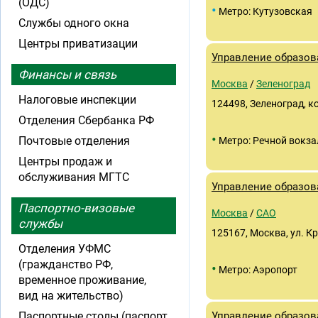
(ОДС)
•
Метро: Кутузовская
Службы одного окна
Центры приватизации
Управление образов
Финансы и связь
Москва
/
Зеленоград
Налоговые инспекции
124498, Зеленоград, к
Отделения Сбербанка РФ
•
Почтовые отделения
Метро: Речной вокза
Центры продаж и
обслуживания МГТС
Управление образов
Паспортно-визовые
Москва
/
САО
службы
125167, Москва, ул. К
Отделения УФМС
(гражданство РФ,
•
Метро: Аэропорт
временное проживание,
вид на жительство)
Паспортные столы (паспорт
Управление образов