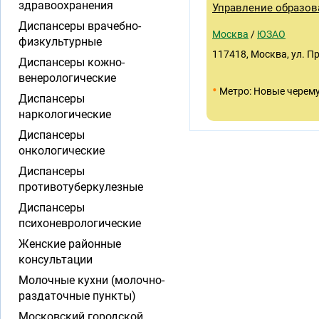
здравоохранения
Управление образов
Диспансеры врачебно-
Москва
/
ЮЗАО
физкультурные
117418, Москва, ул. Пр
Диспансеры кожно-
венерологические
•
Метро: Новые черем
Диспансеры
наркологические
Диспансеры
онкологические
Диспансеры
противотуберкулезные
Диспансеры
психоневрологические
Женские районные
консультации
Молочные кухни (молочно-
раздаточные пункты)
Московский городской