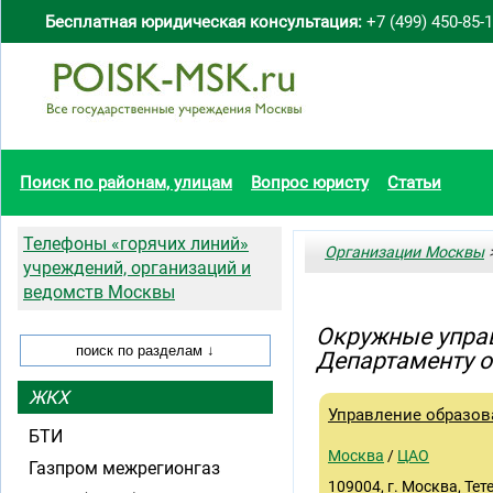
Бесплатная юридическая консультация:
+7 (499) 450-85-
Поиск по районам, улицам
Вопрос юристу
Статьи
Телефоны «горячих линий»
Организации Москвы
>
учреждений, организаций и
ведомств Москвы
Окружные управ
Департаменту о
ЖКХ
Управление образов
БТИ
Москва
/
ЦАО
Газпром межрегионгаз
109004, г. Москва, Тет