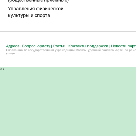
Управления физической
культуры и спорта
Адреса
|
Вопрос юристу
|
Статьи
|
Контакты поддержки
|
Новости пар
Справочник по государственным учреждениям Москвы, удобный поиск по карте, по райо
улице.
<
>