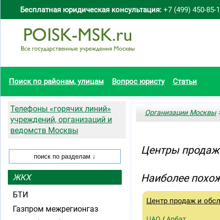
Бесплатная юридическая консультация:
+7 (499) 450-85-
Поиск по районам, улицам
Вопрос юристу
Статьи
Телефоны «горячих линий»
Организации Москвы
>
учреждений, организаций и
ведомств Москвы
Центры продаж
Наиболее похож
ЖКХ
БТИ
Центр продаж и обс
Газпром межрегионгаз
ЦАО
/
Арбат