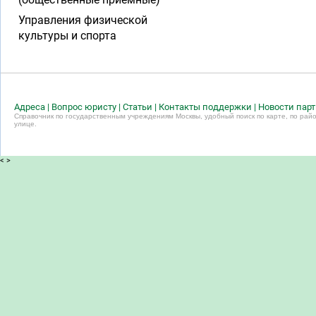
Управления физической
культуры и спорта
Адреса
|
Вопрос юристу
|
Статьи
|
Контакты поддержки
|
Новости пар
Справочник по государственным учреждениям Москвы, удобный поиск по карте, по райо
улице.
<
>