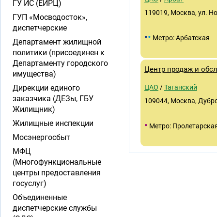
ГУ ИС (ЕИРЦ)
119019, Москва, ул. Но
ГУП «Мосводосток»,
диспетчерские
•
•
Метро: Арбатская
Департамент жилищной
политики (присоединен к
Департаменту городского
Центр продаж и обс
имущества)
Дирекции единого
ЦАО
/
Таганский
заказчика (ДЕЗы, ГБУ
109044, Москва, Дубровс
Жилищник)
Жилищные инспекции
•
Метро: Пролетарска
Мосэнергосбыт
МФЦ
(Многофункциональные
центры предоставления
госуслуг)
Объединенные
диспетчерские службы