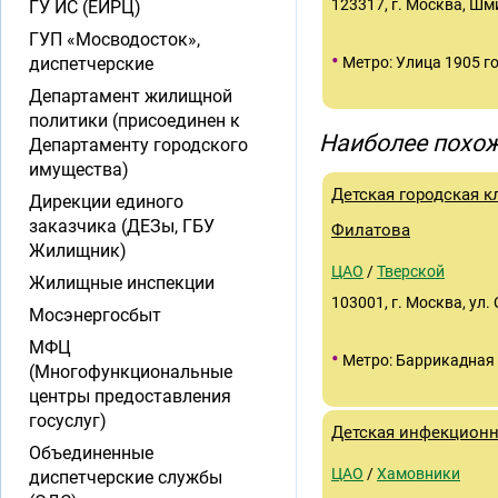
123317, г. Москва, Шми
ГУ ИС (ЕИРЦ)
ГУП «Мосводосток»,
•
диспетчерские
Метро: Улица 1905 г
Департамент жилищной
политики (присоединен к
Наиболее похож
Департаменту городского
имущества)
Детская городская к
Дирекции единого
заказчика (ДЕЗы, ГБУ
Филатова
Жилищник)
ЦАО
/
Тверской
Жилищные инспекции
103001, г. Москва, ул.
Мосэнергосбыт
МФЦ
•
Метро: Баррикадная
(Многофункциональные
центры предоставления
госуслуг)
Детская инфекционн
Объединенные
ЦАО
/
Хамовники
диспетчерские службы