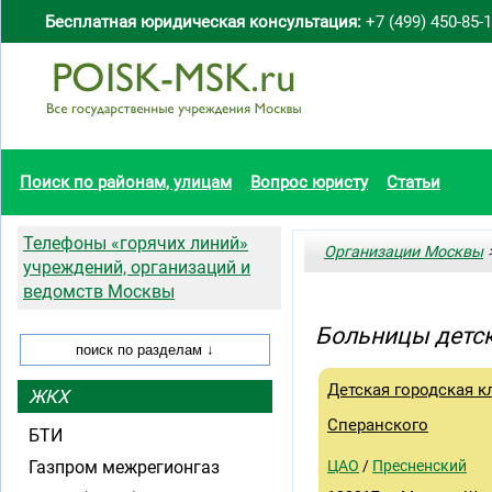
Бесплатная юридическая консультация:
+7 (499) 450-85-
Поиск по районам, улицам
Вопрос юристу
Статьи
Телефоны «горячих линий»
Организации Москвы
>
учреждений, организаций и
ведомств Москвы
Больницы детск
Детская городская к
ЖКХ
Сперанского
БТИ
Газпром межрегионгаз
ЦАО
/
Пресненский