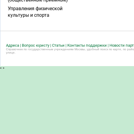
Управления физической
культуры и спорта
Адреса
|
Вопрос юристу
|
Статьи
|
Контакты поддержки
|
Новости пар
Справочник по государственным учреждениям Москвы, удобный поиск по карте, по райо
улице.
<
>