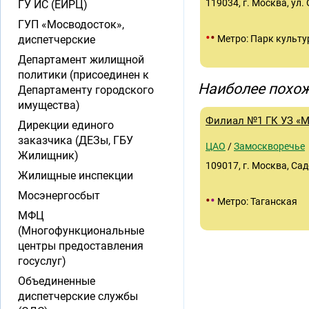
119034, г. Москва, ул.
ГУ ИС (ЕИРЦ)
ГУП «Мосводосток»,
•
•
диспетчерские
Метро: Парк культ
Департамент жилищной
политики (присоединен к
Наиболее похож
Департаменту городского
имущества)
Филиал №1 ГК УЗ «
Дирекции единого
заказчика (ДЕЗы, ГБУ
ЦАО
/
Замоскворечье
Жилищник)
109017, г. Москва, Садо
Жилищные инспекции
Мосэнергосбыт
•
•
Метро: Таганская
МФЦ
(Многофункциональные
центры предоставления
госуслуг)
Объединенные
диспетчерские службы