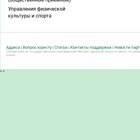
Управления физической
культуры и спорта
Адреса
|
Вопрос юристу
|
Статьи
|
Контакты поддержки
|
Новости пар
Справочник по государственным учреждениям Москвы, удобный поиск по карте, по райо
улице.
<
>