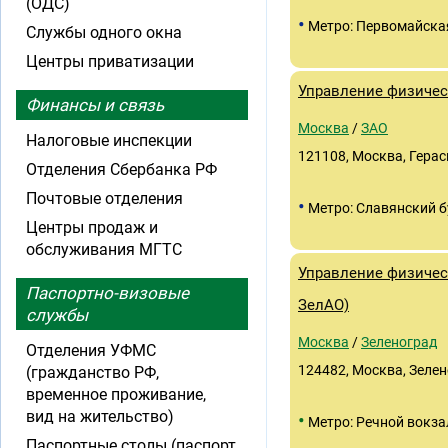
(ОДС)
•
Метро: Первомайска
Службы одного окна
Центры приватизации
Управление физичес
Финансы и связь
Москва
/
ЗАО
Налоговые инспекции
121108, Москва, Гераси
Отделения Сбербанка РФ
Почтовые отделения
•
Метро: Славянский 
Центры продаж и
обслуживания МГТС
Управление физичес
Паспортно-визовые
ЗелАО)
службы
Москва
/
Зеленоград
Отделения УФМС
124482, Москва, Зелено
(гражданство РФ,
временное проживание,
вид на жительство)
•
Метро: Речной вокза
Паспортные столы (паспорт