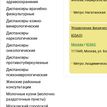
Москва, Каширское шосс
здравоохранения
Диспансеры врачебно-
•
Метро: Нагатинская
физкультурные
Диспансеры кожно-
венерологические
Управление физичес
Диспансеры
ЮЗАО)
наркологические
Москва
/
ЮЗАО
Диспансеры
онкологические
117449, Москва, ул. Б
Диспансеры
•
противотуберкулезные
Метро: Академическ
Диспансеры
психоневрологические
Женские районные
консультации
Молочные кухни (молочно-
раздаточные пункты)
Московский городской