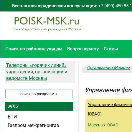
Бесплатная юридическая консультация:
+7 (499) 450-85-
Поиск по районам, улицам
Вопрос юристу
Статьи
Телефоны «горячих линий»
Организации Москвы
>
учреждений, организаций и
ведомств Москвы
Управления физ
Управление физичес
ЖКХ
ЮВАО)
БТИ
Газпром межрегионгаз
Москва
/
ЮВАО