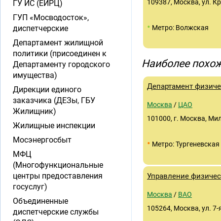
109387, Москва, ул. Кр
ГУ ИС (ЕИРЦ)
ГУП «Мосводосток»,
•
диспетчерские
Метро: Волжская
Департамент жилищной
политики (присоединен к
Наиболее похож
Департаменту городского
имущества)
Департамент физиче
Дирекции единого
заказчика (ДЕЗы, ГБУ
Москва
/
ЦАО
Жилищник)
101000, г. Москва, Мил
Жилищные инспекции
Мосэнергосбыт
•
Метро: Тургеневская
МФЦ
(Многофункциональные
центры предоставления
Управление физичес
госуслуг)
Москва
/
ВАО
Объединенные
105264, Москва, ул. 7-я
диспетчерские службы