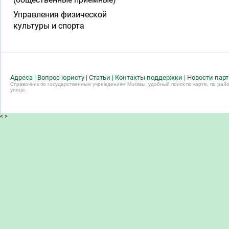
Управления физической
культуры и спорта
Адреса
|
Вопрос юристу
|
Статьи
|
Контакты поддержки
|
Новости пар
Справочник по государственным учреждениям Москвы, удобный поиск по карте, по райо
улице.
<
>