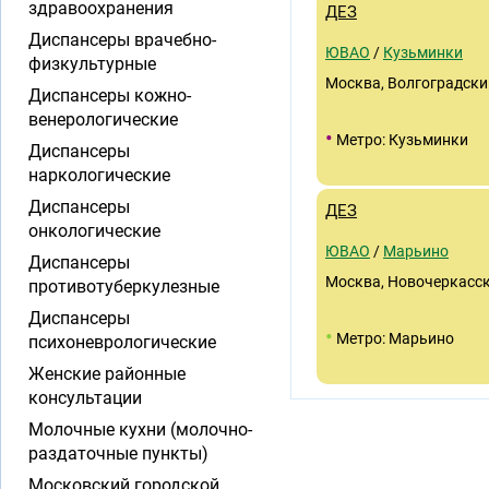
здравоохранения
ДЕЗ
Диспансеры врачебно-
ЮВАО
/
Кузьминки
физкультурные
Москва, Волгоградский 
Диспансеры кожно-
венерологические
•
Метро: Кузьминки
Диспансеры
наркологические
Диспансеры
ДЕЗ
онкологические
ЮВАО
/
Марьино
Диспансеры
Москва, Новочеркасск
противотуберкулезные
Диспансеры
•
Метро: Марьино
психоневрологические
Женские районные
консультации
Молочные кухни (молочно-
раздаточные пункты)
Московский городской