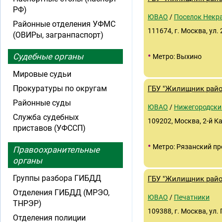
РФ)
ЮВАО
/
Поселок Некр
Районные отделения УФМС
111674, г. Москва, ул. 
(ОВИРы, загранпаспорт)
•
Судебные органы
Метро: Выхино
Мировые судьи
Прокуратуры по округам
ГБУ "Жилищник райо
Районные суды
ЮВАО
/
Нижегородски
Служба судебных
109202, Москва, 2-й К
приставов (УФССП)
•
Метро: Рязанский пр
Правоохранительные
органы
Группы разбора ГИБДД
ГБУ "Жилищник райо
Отделения ГИБДД (МРЭО,
ЮВАО
/
Печатники
ТНРЭР)
109388, г. Москва, ул. 
Отделения полиции