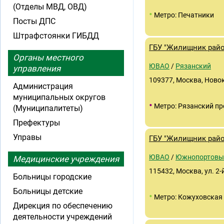
(Отделы МВД, ОВД)
•
Метро: Печатники
Посты ДПС
Штрафстоянки ГИБДД
ГБУ "Жилищник райо
Органы местного
ЮВАО
/
Рязанский
управления
109377, Москва, Новок
Администрация
муниципальных округов
•
Метро: Рязанский пр
(Муниципалитеты)
Префектуры
Управы
ГБУ "Жилищник рай
ЮВАО
/
Южнопортовы
Медицинские учреждения
115432, Москва, ул. 2
Больницы городские
Больницы детские
•
Метро: Кожуховская
Дирекция по обеспечению
деятельности учреждений