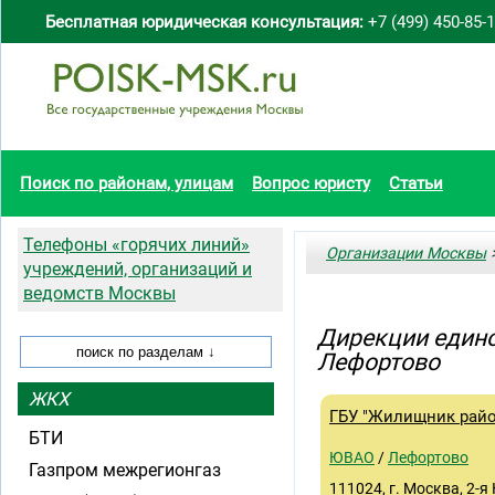
Бесплатная юридическая консультация:
+7 (499) 450-85-
Поиск по районам, улицам
Вопрос юристу
Статьи
Телефоны «горячих линий»
Организации Москвы
>
учреждений, организаций и
ведомств Москвы
Дирекции едино
Лефортово
ЖКХ
ГБУ "Жилищник райо
БТИ
ЮВАО
/
Лефортово
Газпром межрегионгаз
111024, г. Москва, 2-я 