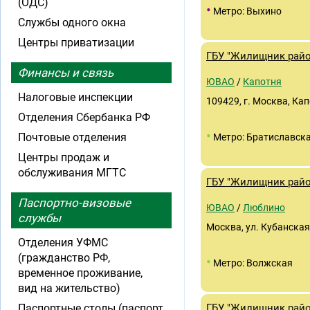
(ОДС)
•
Метро: Выхино
Службы одного окна
Центры приватизации
ГБУ "Жилищник райо
Финансы и связь
ЮВАО
/
Капотня
Налоговые инспекции
109429, г. Москва, Капо
Отделения Сбербанка РФ
•
Почтовые отделения
Метро: Братиславск
Центры продаж и
обслуживания МГТС
ГБУ "Жилищник райо
Паспортно-визовые
ЮВАО
/
Люблино
службы
Москва, ул. Кубанская,
Отделения УФМС
(гражданство РФ,
•
Метро: Волжская
временное проживание,
вид на жительство)
Паспортные столы (паспорт
ГБУ "Жилищник райо