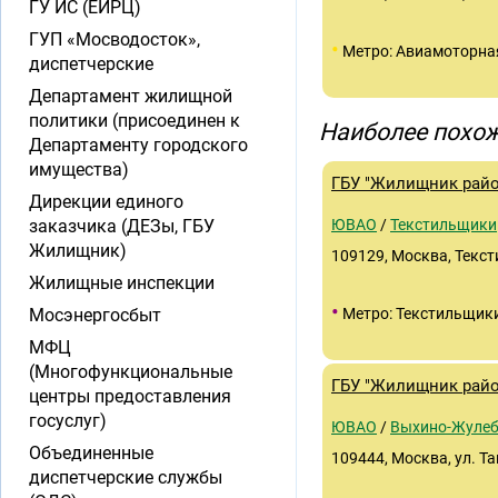
ГУ ИС (ЕИРЦ)
ГУП «Мосводосток»,
•
Метро: Авиамоторна
диспетчерские
Департамент жилищной
политики (присоединен к
Наиболее похож
Департаменту городского
имущества)
ГБУ "Жилищник райо
Дирекции единого
заказчика (ДЕЗы, ГБУ
ЮВАО
/
Текстильщики
Жилищник)
109129, Москва, Тексти
Жилищные инспекции
•
Мосэнергосбыт
Метро: Текстильщик
МФЦ
(Многофункциональные
ГБУ "Жилищник райо
центры предоставления
госуслуг)
ЮВАО
/
Выхино-Жуле
Объединенные
109444, Москва, ул. Таш
диспетчерские службы