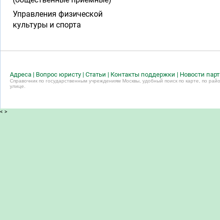
Управления физической
культуры и спорта
Адреса
|
Вопрос юристу
|
Статьи
|
Контакты поддержки
|
Новости пар
Справочник по государственным учреждениям Москвы, удобный поиск по карте, по райо
улице.
<
>