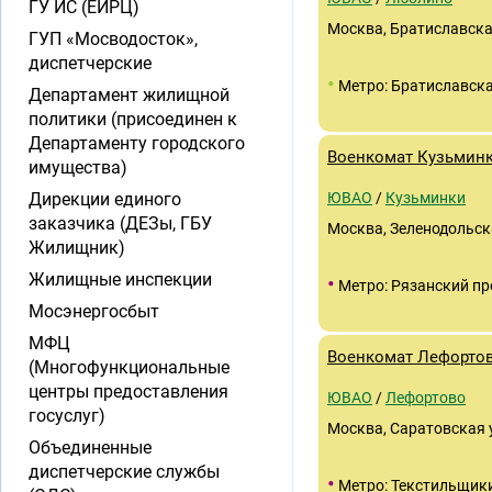
ГУ ИС (ЕИРЦ)
Москва, Братиславская
ГУП «Мосводосток»,
диспетчерские
•
Метро: Братиславск
Департамент жилищной
политики (присоединен к
Департаменту городского
Военкомат Кузьмин
имущества)
Дирекции единого
ЮВАО
/
Кузьминки
заказчика (ДЕЗы, ГБУ
Москва, Зеленодольска
Жилищник)
Жилищные инспекции
•
Метро: Рязанский пр
Мосэнергосбыт
МФЦ
Военкомат Лефорто
(Многофункциональные
центры предоставления
ЮВАО
/
Лефортово
госуслуг)
Москва, Саратовская у
Объединенные
диспетчерские службы
•
Метро: Текстильщик