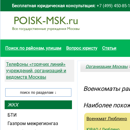
Бесплатная юридическая консультация:
+7 (499) 450-85-
Поиск по районам, улицам
Вопрос юристу
Статьи
Телефоны «горячих линий»
Организации Москвы
>
учреждений, организаций и
ведомств Москвы
Военкоматы ра
Наиболее похож
ЖКХ
БТИ
Военкмат Люблино
Газпром межрегионгаз
ЮВАО
/
Люблино