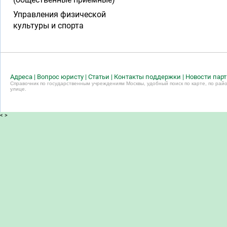
Управления физической
культуры и спорта
Адреса
|
Вопрос юристу
|
Статьи
|
Контакты поддержки
|
Новости пар
Справочник по государственным учреждениям Москвы, удобный поиск по карте, по райо
улице.
<
>