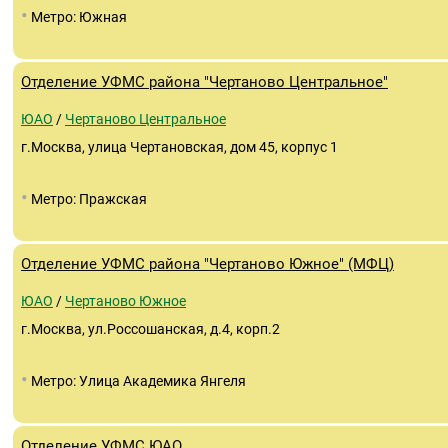
•
Метро: Южная
Отделение УФМС района "Чертаново Центральное"
ЮАО
/
Чертаново Центральное
г.Москва, улица Чертановская, дом 45, корпус 1
•
Метро: Пражская
Отделение УФМС района "Чертаново Южное" (МФЦ)
ЮАО
/
Чертаново Южное
г.Москва, ул.Россошанская, д.4, корп.2
•
Метро: Улица Академика Янгеля
Отделение УФМС ЮАО