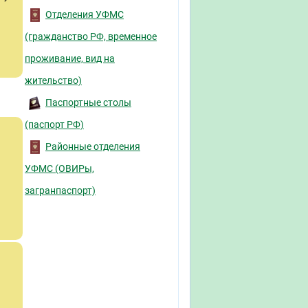
Отделения УФМС
(гражданство РФ, временное
проживание, вид на
жительство)
Паспортные столы
(паспорт РФ)
Районные отделения
УФМС (ОВИРы,
загранпаспорт)