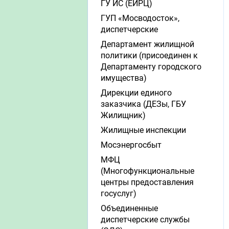
ГУ ИС (ЕИРЦ)
ГУП «Мосводосток»,
диспетчерские
Департамент жилищной
политики (присоединен к
Департаменту городского
имущества)
Дирекции единого
заказчика (ДЕЗы, ГБУ
Жилищник)
Жилищные инспекции
Мосэнергосбыт
МФЦ
(Многофункциональные
центры предоставления
госуслуг)
Объединенные
диспетчерские службы