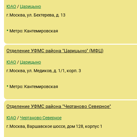
ЮАО
/
Царицыно
г.Москва, ул. Бехтерева, д. 13
•
Метро: Кантемировская
Отделение УФМС района "Царицыно" (МФЦ)
ЮАО
/
Царицыно
г.Москва, ул. Медиков, д. 1/1, корп. 3
•
Метро: Кантемировская
Отделение УФМС района "Чертаново Северное"
ЮАО
/
Чертаново Северное
г.Москва, Варшавское шоссе, дом 128, корпус 1