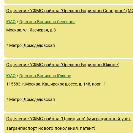
Отделение УФМС района "Орехово-Борисово Северное" (М
ЮАО
/
Орехово-Борисово Северное
Москва, ул. Ясеневая, д.8
•
Метро: Домодедовская
Отделение УФМС района "Орехово-Борисово Южное"
ЮАО
/
Орехово-Борисово Южное
115583, г.Москва, Каширское шоссе, д. 148, корп. 1
•
Метро: Домодедовская
Отделение УФМС района "Царицыно" (миграционный учет,
загранпаспорт нового поколения, патент)