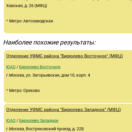
Хавская, д. 26 (МФЦ)
•
Метро: Автозаводская
Наиболее похожие результаты:
Отделение УФМС района "Бирюлево Восточное" (МФЦ)
ЮАО
/
Бирюлево Восточное
г.Москва, ул. Загорьевская, дом 10, корп. 4
•
Метро: Орехово
Отделение УФМС района "Бирюлево Западное" (МФЦ)
ЮАО
/
Бирюлево Западное
г.Москва, Востряковский проезд, д. 22Б