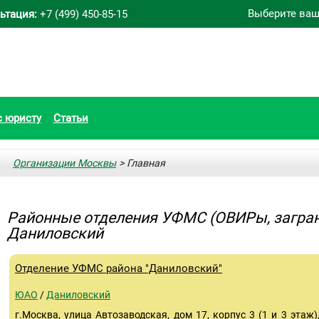
Выберите ваш
ьтация:
+7 (499) 450-85-15
с юристу
Статьи
Организации Москвы
> Главная
Районные отделения УФМС (ОВИРы, загран
Даниловский
Отделение УФМС района "Даниловский"
ЮАО
/
Даниловский
г.Москва, улица Автозаводская, дом 17, корпус 3 (1 и 3 этаж),