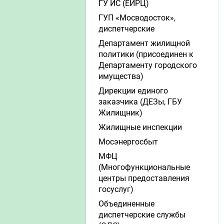
ГУ ИС (ЕИРЦ)
ГУП «Мосводосток»,
диспетчерские
Департамент жилищной
политики (присоединен к
Департаменту городского
имущества)
Дирекции единого
заказчика (ДЕЗы, ГБУ
Жилищник)
Жилищные инспекции
Мосэнергосбыт
МФЦ
(Многофункциональные
центры предоставления
госуслуг)
Объединенные
диспетчерские службы