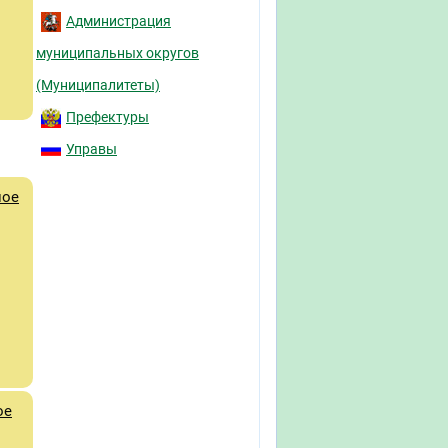
Администрация
муниципальных округов
(Муниципалитеты)
Префектуры
Управы
ное
ое