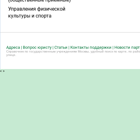
Управления физической
культуры и спорта
Адреса
|
Вопрос юристу
|
Статьи
|
Контакты поддержки
|
Новости пар
Справочник по государственным учреждениям Москвы, удобный поиск по карте, по райо
улице.
<
>