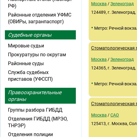
Москва
/
Зеленоград
РФ)
124489, г. Зеленоград,
Районные отделения УФМС
(ОВИРы, загранпаспорт)
•
Метро: Речной вокза
Судебные органы
Мировые судьи
Стоматологическая
Прокуратуры по округам
Москва
/
Зеленоград
Районные суды
124365, г. Зеленоград,
Служба судебных
приставов (УФССП)
•
Метро: Речной вокза
Правоохранительные
органы
Стоматологическая
Группы разбора ГИБДД
Москва
/
САО
Отделения ГИБДД (МРЭО,
125413, г. Москва, Сол
ТНРЭР)
Отделения полиции