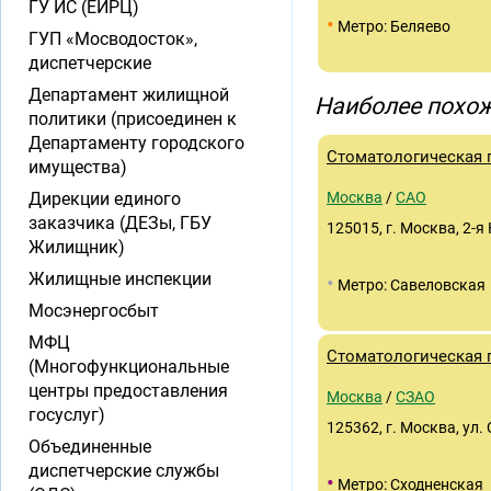
ГУ ИС (ЕИРЦ)
•
Метро: Беляево
ГУП «Мосводосток»,
диспетчерские
Департамент жилищной
Наиболее похож
политики (присоединен к
Департаменту городского
Стоматологическая
имущества)
Дирекции единого
Москва
/
САО
заказчика (ДЕЗы, ГБУ
125015, г. Москва, 2-я 
Жилищник)
Жилищные инспекции
•
Метро: Савеловская
Мосэнергосбыт
МФЦ
Стоматологическая
(Многофункциональные
центры предоставления
Москва
/
СЗАО
госуслуг)
125362, г. Москва, ул. 
Объединенные
диспетчерские службы
•
Метро: Сходненская