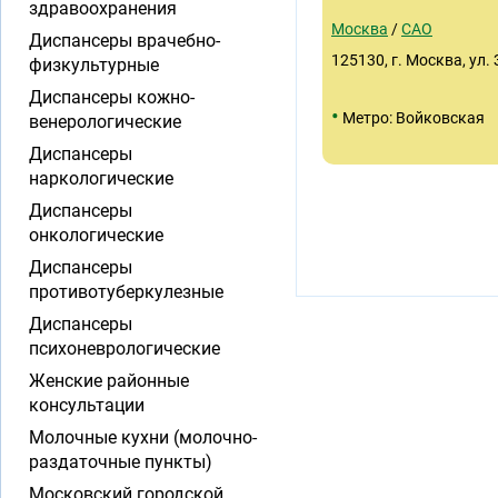
здравоохранения
Москва
/
САО
Диспансеры врачебно-
125130, г. Москва, ул
физкультурные
Диспансеры кожно-
•
Метро: Войковская
венерологические
Диспансеры
наркологические
Диспансеры
онкологические
Диспансеры
противотуберкулезные
Диспансеры
психоневрологические
Женские районные
консультации
Молочные кухни (молочно-
раздаточные пункты)
Московский городской