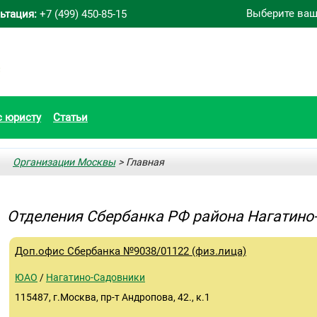
Выберите ваш
ьтация:
+7 (499) 450-85-15
с юристу
Статьи
Организации Москвы
> Главная
Отделения Сбербанка РФ района Нагатино
Доп.офис Сбербанка №9038/01122 (физ.лица)
ЮАО
/
Нагатино-Садовники
115487, г.Москва, пр-т Андропова, 42., к.1