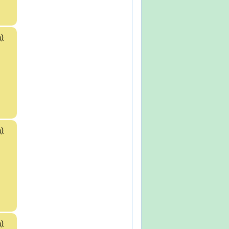
)
)
)