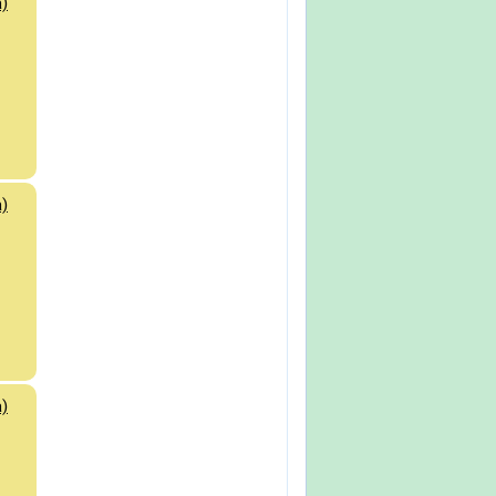
)
)
)