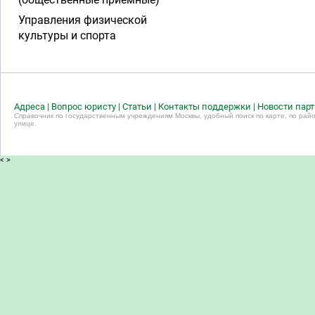
Управления физической
культуры и спорта
Адреса
|
Вопрос юристу
|
Статьи
|
Контакты поддержки
|
Новости пар
Справочник по государственным учреждениям Москвы, удобный поиск по карте, по райо
улице.
<
>