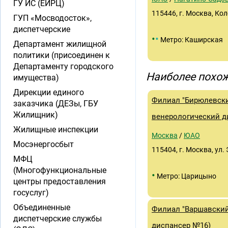
ГУ ИС (ЕИРЦ)
115446, г. Москва, Коло
ГУП «Мосводосток»,
диспетчерские
•
•
Метро: Каширская
Департамент жилищной
политики (присоединен к
Департаменту городского
Наиболее похож
имущества)
Дирекции единого
Филиал "Бирюлевск
заказчика (ДЕЗы, ГБУ
Жилищник)
венерологический д
Жилищные инспекции
Москва
/
ЮАО
Мосэнергосбыт
115404, г. Москва, ул. 
МФЦ
(Многофункциональные
•
Метро: Царицыно
центры предоставления
госуслуг)
Объединенные
Филиал "Варшавски
диспетчерские службы
диспансер №16)