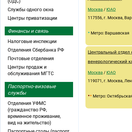
(ОДС)
Службы одного окна
Москва
/
ЮАО
Центры приватизации
117556, г. Москва, Вар
Финансы и связь
•
Метро: Варшавская
Налоговые инспекции
Отделения Сбербанка РФ
Центральный отдел
Почтовые отделения
венерологический к
Центры продаж и
Москва
/
ЮАО
обслуживания МГТС
119071, г. Москва, Ле
Паспортно-визовые
службы
•
•
Метро: Октябрьска
Отделения УФМС
(гражданство РФ,
временное проживание,
вид на жительство)
Паспортные столы (паспорт