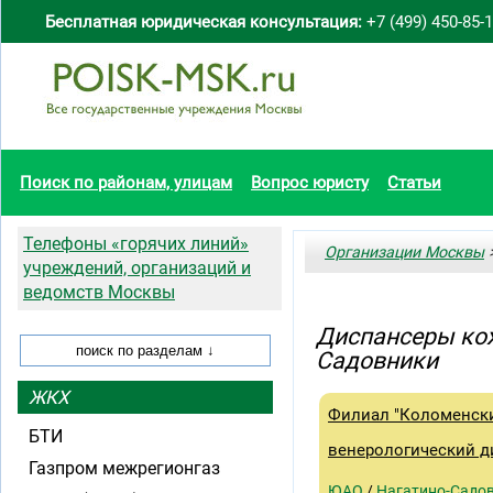
Бесплатная юридическая консультация:
+7 (499) 450-85-
Поиск по районам, улицам
Вопрос юристу
Статьи
Телефоны «горячих линий»
Организации Москвы
>
учреждений, организаций и
ведомств Москвы
Диспансеры кож
Садовники
ЖКХ
Филиал "Коломенск
БТИ
венерологический д
Газпром межрегионгаз
ЮАО
/
Нагатино-Садо