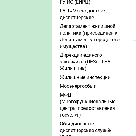
ГУ ИС (ЕИРЦ)
ГУП «Мосводосток»,
диспетчерские
Департамент жилищной
политики (присоединен к
Департаменту городского
имущества)
Дирекции единого
заказчика (ДЕЗы, ГБУ
Жилищник)
Жилищные инспекции
Мосэнергосбыт
МФЦ
(Многофункциональные
центры предоставления
госуслуг)
Объединенные
диспетчерские службы