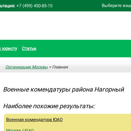
Выберите ваш
ьтация:
+7 (499) 450-85-15
с юристу
Статьи
Организации Москвы
> Главная
Военные комендатуры района Нагорный
Наиболее похожие результаты:
Военная комендатура ЮАО
Москва
/
ЮАО