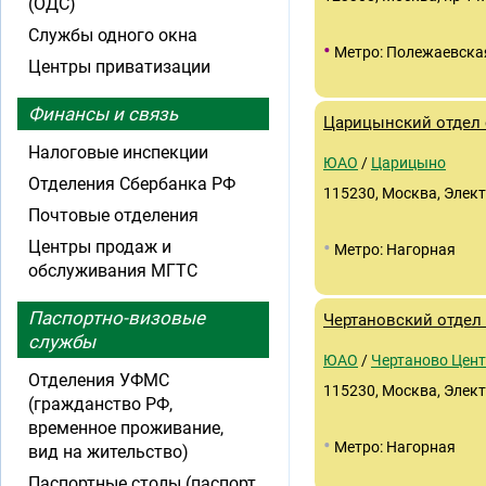
(ОДС)
Службы одного окна
•
Метро: Полежаевска
Центры приватизации
Финансы и связь
Царицынский отдел 
Налоговые инспекции
ЮАО
/
Царицыно
Отделения Сбербанка РФ
115230, Москва, Элект
Почтовые отделения
•
Центры продаж и
Метро: Нагорная
обслуживания МГТС
Паспортно-визовые
Чертановский отдел
службы
ЮАО
/
Чертаново Цен
Отделения УФМС
115230, Москва, Элект
(гражданство РФ,
временное проживание,
•
Метро: Нагорная
вид на жительство)
Паспортные столы (паспорт