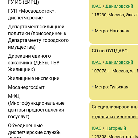
ГУ ИС (ЕИРЦ)
ЮАО
/
Даниловский
ГУП «Мосводосток»,
115230, Москва, Элект
диспетчерские
Департамент жилищной
•
Метро: Нагорная
политики (присоединен к
Департаменту городского
имущества)
СО по ОУПДАВС
Дирекции единого
заказчика (ДЕЗы, ГБУ
ЮАО
/
Даниловский
Жилищник)
107078, г. Москва, ул.
Жилищные инспекции
•
Мосэнергосбыт
Метро: Тульская
МФЦ
(Многофункциональные
Специализированны
центры предоставления
госуслуг)
отдельных исполнит
Объединенные
ЮАО
/
Нагорный
диспетчерские службы
123308, Москва, пр-т 