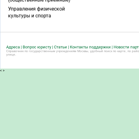
Управления физической
культуры и спорта
Адреса
|
Вопрос юристу
|
Статьи
|
Контакты поддержки
|
Новости пар
Справочник по государственным учреждениям Москвы, удобный поиск по карте, по райо
улице.
<
>