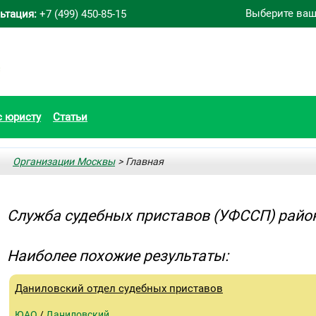
Выберите ваш
ьтация:
+7 (499) 450-85-15
с юристу
Статьи
Организации Москвы
> Главная
Служба судебных приставов (УФССП) райо
Наиболее похожие результаты:
Даниловский отдел судебных приставов
ЮАО
/
Даниловский