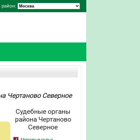
 район:
на Чертаново Северное
Судебные органы
района Чертаново
Северное
Мировые судьи