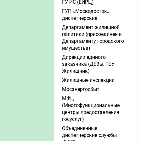
ГУ ИС (ЕИРЦ)
ГУП «Мосводосток»,
диспетчерские
Департамент жилищной
политики (присоединен к
Департаменту городского
имущества)
Дирекции единого
заказчика (ДЕЗы, ГБУ
Жилищник)
Жилищные инспекции
Мосэнергосбыт
МФЦ
(Многофункциональные
центры предоставления
госуслуг)
Объединенные
диспетчерские службы