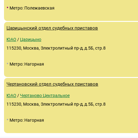
•
Метро: Полежаевская
Царицынский отдел судебных приставов
ЮАО
/
Царицыно
115230, Москва, Электролитный пр-д, д.5Б, стр.8
•
Метро: Нагорная
Чертановский отдел судебных приставов
ЮАО
/
Чертаново Центральное
115230, Москва, Электролитный пр-д, д.5Б, стр.8
•
Метро: Нагорная