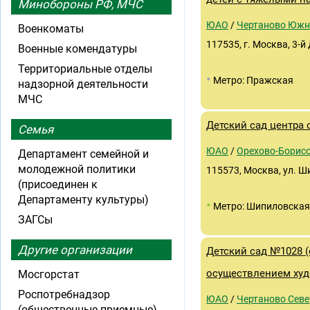
Минобороны РФ, МЧС
ЮАО
/
Чертаново Южн
Военкоматы
117535, г. Москва, 3-
Военные комендатуры
Территориальные отделы
•
Метро: Пражская
надзорной деятельности
МЧС
Детский сад центра
Семья
ЮАО
/
Орехово-Борисо
Департамент семейной и
молодежной политики
115573, Москва, ул. Ш
(присоединен к
Департаменту культуры)
•
Метро: Шипиловская
ЗАГСы
Другие организации
Детский сад №1028 (
осуществлением худ
Мосгорстат
Роспотребнадзор
ЮАО
/
Чертаново Севе
(общественные приемные)