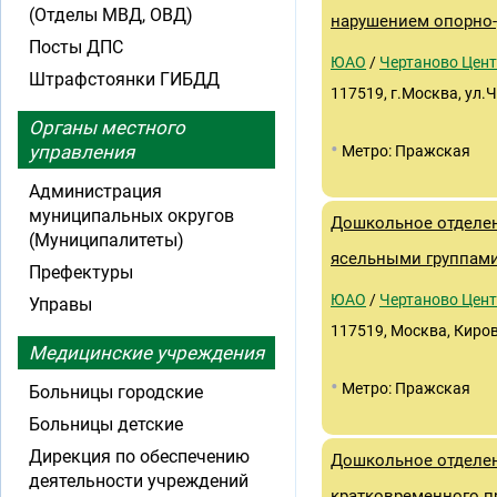
(Отделы МВД, ОВД)
нарушением опорно-
Посты ДПС
ЮАО
/
Чертаново Цен
Штрафстоянки ГИБДД
117519, г.Москва, ул.
Органы местного
•
управления
Метро: Пражская
Администрация
муниципальных округов
Дошкольное отделен
(Муниципалитеты)
ясельными группами
Префектуры
ЮАО
/
Чертаново Цен
Управы
117519, Москва, Киров
Медицинские учреждения
•
Метро: Пражская
Больницы городские
Больницы детские
Дирекция по обеспечению
Дошкольное отделен
деятельности учреждений
кратковременного п