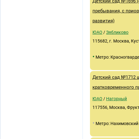
Детский сад №1696 (
пребывания, с прио
развития)
ЮАО
/
Зябликово
115682, г. Москва, Куст
•
Метро: Красногвард
Детский сад №1712 
кратковременного п
ЮАО
/
Нагорный
117556, Москва, Фрукто
•
Метро: Нахимовский