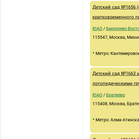
Детский сад №1656 
кратковременного п
ЮАО
/
Бирюлево Вост
115547, Москва, Михнев
•
Метро: Кантемировс
Детский сад №1663 ш
логопедическими гр
ЮАО
/
Братеево
115408, Москва, Братее
•
Метро: Алма-Атинск