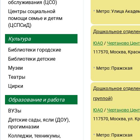
обслуживания (ЦСО)
•
Центры социальной
Метро: Улица Академ
помощи семье и детям
(ЦСПСиД)
Дошкольное отделен
Культура
ЮАО
/
Чертаново Цен
Библиотеки городские
117570, Москва, Красно
Библиотеки детские
•
Музеи
Метро: Пражская
Театры
Цирки
Дошкольное отделен
группой)
Образование и работа
ЮАО
/
Чертаново Цен
ВУЗы
117570, Москва, ул. Кр
Детские сады, ясли (ДОУ),
прогимназии
•
Метро: Пражская
Колледжи, техникумы,