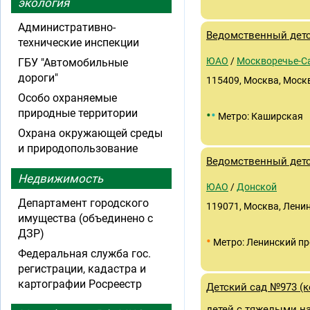
экология
Административно-
Ведомственный дет
технические инспекции
ЮАО
/
Москворечье-С
ГБУ "Автомобильные
дороги"
115409, Москва, Москв
Особо охраняемые
природные территории
•
•
Метро: Каширская
Охрана окружающей среды
и природопользование
Ведомственный детс
Недвижимость
ЮАО
/
Донской
Департамент городского
119071, Москва, Ленин
имущества (объединено с
ДЗР)
•
Метро: Ленинский пр
Федеральная служба гос.
регистрации, кадастра и
картографии Росреестр
Детский сад №973 (к
детей с тяжелыми н