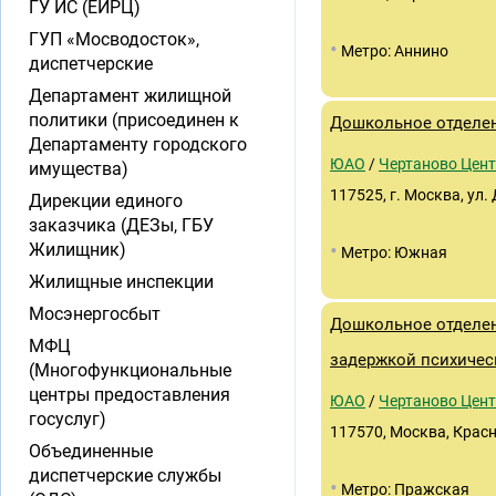
ГУ ИС (ЕИРЦ)
ГУП «Мосводосток»,
•
Метро: Аннино
диспетчерские
Департамент жилищной
политики (присоединен к
Дошкольное отделен
Департаменту городского
ЮАО
/
Чертаново Цен
имущества)
117525, г. Москва, ул.
Дирекции единого
заказчика (ДЕЗы, ГБУ
•
Жилищник)
Метро: Южная
Жилищные инспекции
Мосэнергосбыт
Дошкольное отделен
МФЦ
задержкой психичес
(Многофункциональные
центры предоставления
ЮАО
/
Чертаново Цен
госуслуг)
117570, Москва, Красно
Объединенные
диспетчерские службы
•
Метро: Пражская