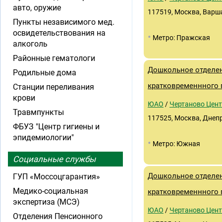
авто, оружие
117519, Москва, Варш
Пункты независимого мед.
освидетельствования на
•
Метро: Пражская
алкоголь
Районные гематологи
Дошкольное отделен
Родильные дома
кратковременнного 
Станции переливания
крови
ЮАО
/
Чертаново Цен
Травмпункты
117525, Москва, Днепр
ФБУЗ "Центр гигиены и
эпидемиологии"
•
Метро: Южная
Социальные службы
Дошкольное отделен
ГУП «Моссоцгарантия»
Медико-социальная
кратковременнного 
экспертиза (МСЭ)
ЮАО
/
Чертаново Цен
Отделения Пенсионного