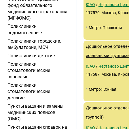
ЮАО
/
Чертаново Цен
фонд обязательного
медицинского страхования
117570, Москва, Красн
(МГФОМС)
Поликлиники
•
Метро: Пражская
ведомственные
Поликлиники городские,
Дошкольное отделен
амбулатории, МСЧ
Поликлиники детские
ясельными группами
Поликлиники
ЮАО
/
Чертаново Цен
стоматологические
117587, Москва, Кирово
взрослые
Поликлиники
•
Метро: Южная
стоматологические
детские
Пункты выдачи и замены
Дошкольное отделен
медицинских полисов
группой)
(ОМС)
Пункты выдачи справок на
ЮАО
/
Чертаново Цен