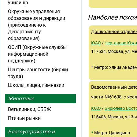
училища
Окружные управления
Наиболее похож
образования и дирекции
(присоединено к
Департаменту
Дошкольное отделен
образования)
ЮАО
/
Чертаново Южн
ОСИП (Окружные службы
117534, Москва, ул. Ч
информационной
поддержки)
•
Метро: Улица Академ
Центры занятости (биржи
труда)
Школы, лицеи, гимназии
Ведомственный детс
части №61608, с ясе
Животные
ЮАО
/
Бирюлево Вост
Ветклиники, СББЖ
115406, Москва, ул.3-
Птичьи рынки
Благоустройство и
•
Метро: Царицыно