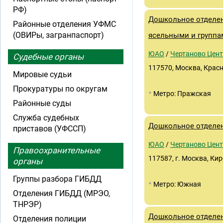
РФ)
Дошкольное отделен
Районные отделения УФМС
(ОВИРы, загранпаспорт)
ясельными и группа
ЮАО
/
Чертаново Цен
Судебные органы
117570, Москва, Красн
Мировые судьи
Прокуратуры по округам
•
Метро: Пражская
Районные суды
Служба судебных
Дошкольное отделен
приставов (УФССП)
ЮАО
/
Чертаново Цен
Правоохранительные
117587, г. Москва, Кир
органы
Группы разбора ГИБДД
•
Метро: Южная
Отделения ГИБДД (МРЭО,
ТНРЭР)
Дошкольное отделен
Отделения полиции