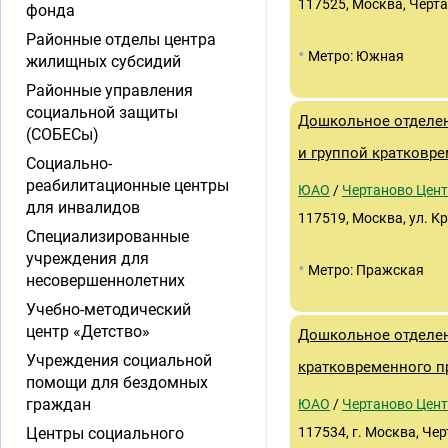
117525, Москва, Черта
фонда
Районные отделы центра
•
Метро: Южная
жилищных субсидий
Районные управления
социальной защиты
Дошкольное отделен
(СОБЕСы)
и группой кратковр
Социально-
реабилитационные центры
ЮАО
/
Чертаново Цен
для инвалидов
117519, Москва, ул. К
Специализированные
учреждения для
•
Метро: Пражская
несовершеннолетних
Учебно-методический
центр «Детство»
Дошкольное отделен
Учреждения социальной
кратковременного п
помощи для бездомных
граждан
ЮАО
/
Чертаново Цен
Центры социального
117534, г. Москва, Чер