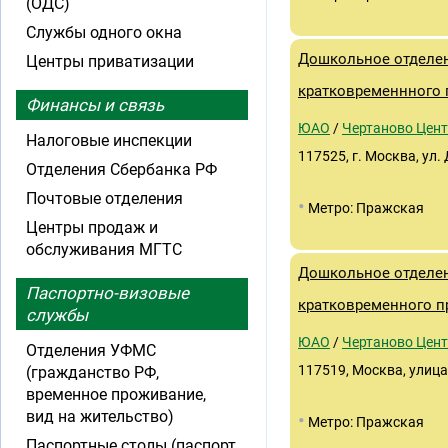
(ОДС)
Службы одного окна
Дошкольное отделен
Центры приватизации
кратковременнного 
Финансы и связь
ЮАО
/
Чертаново Цен
Налоговые инспекции
117525, г. Москва, ул.
Отделения Сбербанка РФ
Почтовые отделения
•
Метро: Пражская
Центры продаж и
обслуживания МГТС
Дошкольное отделен
Паспортно-визовые
кратковременного п
службы
ЮАО
/
Чертаново Цен
Отделения УФМС
117519, Москва, улиц
(гражданство РФ,
временное проживание,
вид на жительство)
•
Метро: Пражская
Паспортные столы (паспорт