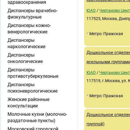
здравоохранения
Диспансеры врачебно-
ЮАО
/
Чертаново Цен
физкультурные
117525, Москва, Днепр
Диспансеры кожно-
венерологические
•
Метро: Пражская
Диспансеры
наркологические
Дошкольное отделен
Диспансеры
онкологические
ясельными группами
Диспансеры
ЮАО
/
Чертаново Цен
противотуберкулезные
117519, г.Москва, ул.
Диспансеры
психоневрологические
•
Метро: Пражская
Женские районные
консультации
Молочные кухни (молочно-
Дошкольное отделен
раздаточные пункты)
группой)
Московский городской