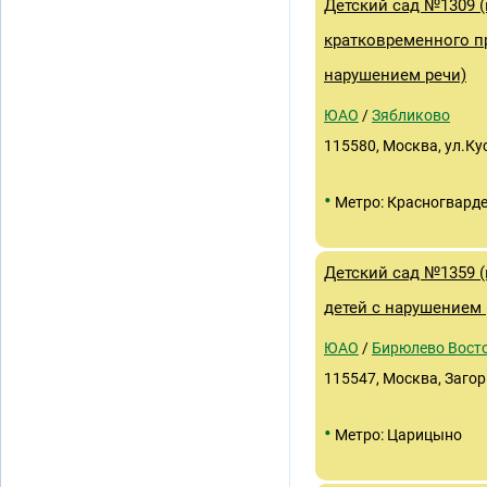
Детский сад №1309 (
кратковременного п
нарушением речи)
ЮАО
/
Зябликово
115580, Москва, ул.Ку
•
Метро: Красногвард
Детский сад №1359 (
детей с нарушением 
ЮАО
/
Бирюлево Вост
115547, Москва, Загор
•
Метро: Царицыно