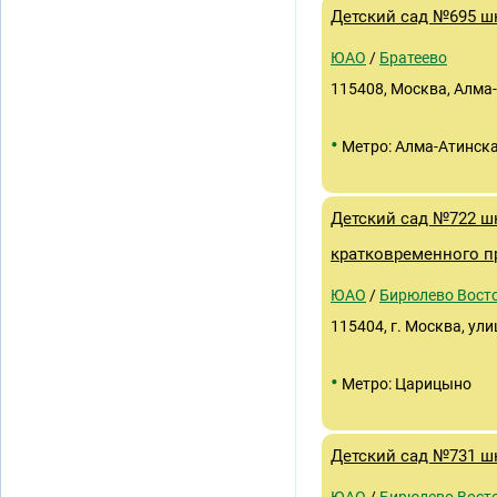
Детский сад №695 шк
ЮАО
/
Братеево
115408, Москва, Алма-А
•
Метро: Алма-Атинск
Детский сад №722 шк
кратковременного п
ЮАО
/
Бирюлево Вост
115404, г. Москва, ул
•
Метро: Царицыно
Детский сад №731 ш