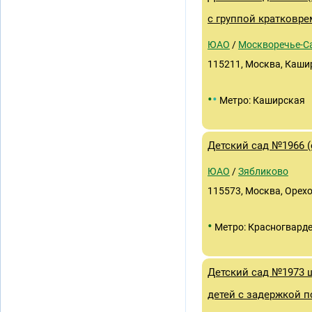
с группой кратковр
ЮАО
/
Москворечье-С
115211, Москва, Кашир
•
•
Метро: Каширская
Детский сад №1966 (
ЮАО
/
Зябликово
115573, Москва, Орехо
•
Метро: Красногвард
Детский сад №1973 
детей с задержкой п